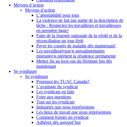
Moyens d’action
Moyens d’action
L’abordabilité pour tous
La violence ne fait pas partie de la description de
tâche : Respectez les travailleurs et travailleuses
en première ligne!
Faire de la Journée nationale de la vérité et de la
réconciliation un jour férié
Payer les congés de maladie dès maintenant!
Les travailleur(euse)s agroalimentaires
migrant(e)s méritent la résidence permanente
Mettez fin au lock-out du Heritage Inn dès
maintenant
Se syndiquer
Se syndiquer
Pourquoi les TUAC Canada?
L’avantage du syndicat
Les syndicats en faits
Foire aux questions
Tout sur les syndicats
Industries que nous représentons
Les lieux de travail que nous représentons
Comment former un syndicat
Adhérez dès aujourd’hui