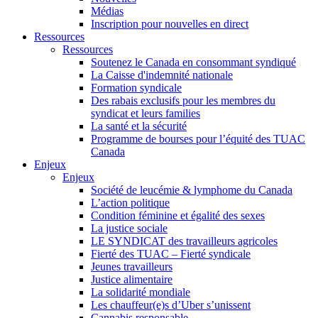
Médias
Inscription pour nouvelles en direct
Ressources
Ressources
Soutenez le Canada en consommant syndiqué
La Caisse d'indemnité nationale
Formation syndicale
Des rabais exclusifs pour les membres du
syndicat et leurs families
La santé et la sécurité
Programme de bourses pour l’équité des TUAC
Canada
Enjeux
Enjeux
Société de leucémie & lymphome du Canada
L’action politique
Condition féminine et égalité des sexes
La justice sociale
LE SYNDICAT des travailleurs agricoles
Fierté des TUAC – Fierté syndicale
Jeunes travailleurs
Justice alimentaire
La solidarité mondiale
Les chauffeur(e)s d’Uber s’unissent
Cannabis responsable