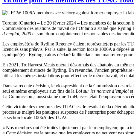
Toronto (Ontario) – Le 20 février 2024 – Les membres de la section l
Commission des relations de travail de l’Ontario a statué que Ryding 
d’emploi, 2000
et sont donc conjointement responsables des indemni
Les employé(e)s de Ryding Regency étaient représenté(e)s par les TUAC
licenciés sans préavis. Par la suite, la section locale 1006A a déposé 
syndiqué(e)s. Ryding a alors déclaré faillite dans une manœuvre pour 
En 2021, TruHarvest Meats opérait désormais des abattoirs au même endr
complètement distincte de Ryding. En revanche, l’ancien propriétaire 
utilisait les mêmes installations pour effectuer le même travail, et ci
Dans sa récente décision, le vice-président de la Commission des relati
seul et même employeur aux fins de la
Loi sur les normes d’emploi
et
La Commission a aussi statué que TruHarvest était l’employeur succé
Cette victoire des membres des TUAC est le résultat de la détermina
processus malgré les pratiques suspectes de l’entreprise pour échapper
la section locale 1006A des TUAC.
« Nos membres ont été traités injustement par leur employeur, qui a t
« Cette décision est la preuve que les employeurs ne peuvent pas simp