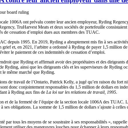
ocale 1006A ont prévalu contre leur ancien employeur, Ryding Regency 
Regency, TruHarvest Meats et deux sociétés de portefeuille consistaien
tés de cessation d’emploi dues aux membres des TUAC.
 depuis 1995. En 2019, Ryding a abruptement mis fin à ses activités, ca
un grief et, en 2021, l’arbitre a ordonné à Ryding de payer 1,5 million 
éviter le paiement de ces indemnités de cessation d’emploi.
oit que Ryding et affirmait avoir des propriétaires et des dirigeants d
de Ryding, ainsi que les dirigeants clés et les superviseurs de Ryding 
blait le même marché que Ryding.
ons de travail de l’Ontario, Patrick Kelly, a jugé qu’en raison du fort 
 sont donc conjointement responsables du 1,5 million de dollars en i
dant à Ryding aux fins de
La loi sur les relations de travail, 1995
.
tion et de la fermeté de l’équipe de la section locale 1006A des TUAC
 à ses obligations. La somme de 1,5 million de dollars s’ajoute à celles
enté par tous les moyens de se soustraire à ses responsabilités », rapp
lement utiliser des manœuvres louches pour échapper à leurs responsabil