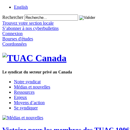
English
Rechercher
Trouvez votre section locale
S’abonner à nos cyberbulletins
Connexion
Bourses d'études
Coordonnées
Le syndicat du secteur privé au Canada
Notre syndicat
Médias et nouvelles
Ressources
Enjeux
Moyens d’action
Se syndiquer
Victoire pour les membres des TUAC 1006A 