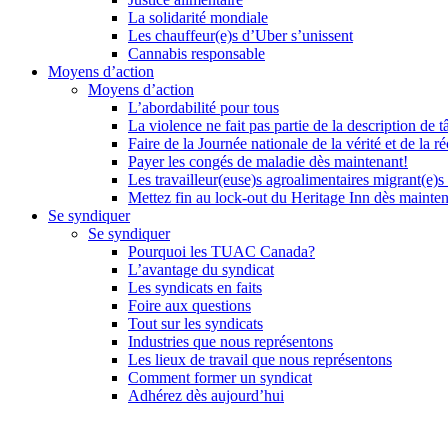
La solidarité mondiale
Les chauffeur(e)s d’Uber s’unissent
Cannabis responsable
Moyens d’action
Moyens d’action
L’abordabilité pour tous
La violence ne fait pas partie de la description de t
Faire de la Journée nationale de la vérité et de la ré
Payer les congés de maladie dès maintenant!
Les travailleur(euse)s agroalimentaires migrant(e)s
Mettez fin au lock-out du Heritage Inn dès mainte
Se syndiquer
Se syndiquer
Pourquoi les TUAC Canada?
L’avantage du syndicat
Les syndicats en faits
Foire aux questions
Tout sur les syndicats
Industries que nous représentons
Les lieux de travail que nous représentons
Comment former un syndicat
Adhérez dès aujourd’hui