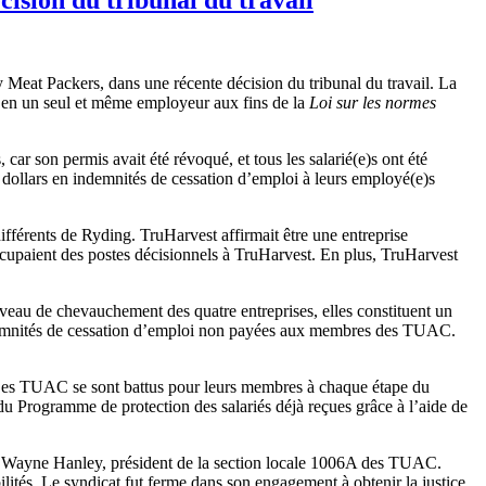
Meat Packers, dans une récente décision du tribunal du travail. La
t en un seul et même employeur aux fins de la
Loi sur les normes
r son permis avait été révoqué, et tous les salarié(e)s ont été
de dollars en indemnités de cessation d’emploi à leurs employé(e)s
ifférents de Ryding. TruHarvest affirmait être une entreprise
occupaient des postes décisionnels à TruHarvest. En plus, TruHarvest
niveau de chevauchement des quatre entreprises, elles constituent un
ndemnités de cessation d’emploi non payées aux membres des TUAC.
. Les TUAC se sont battus pour leurs membres à chaque étape du
 du Programme de protection des salariés déjà reçues grâce à l’aide de
elle Wayne Hanley, président de la section locale 1006A des TUAC.
ités. Le syndicat fut ferme dans son engagement à obtenir la justice