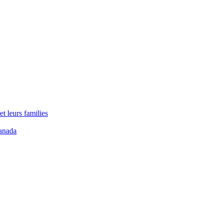
t leurs families
anada