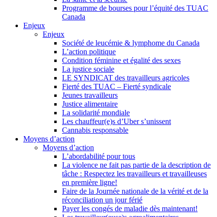
Programme de bourses pour l’équité des TUAC
Canada
Enjeux
Enjeux
Société de leucémie & lymphome du Canada
L’action politique
Condition féminine et égalité des sexes
La justice sociale
LE SYNDICAT des travailleurs agricoles
Fierté des TUAC – Fierté syndicale
Jeunes travailleurs
Justice alimentaire
La solidarité mondiale
Les chauffeur(e)s d’Uber s’unissent
Cannabis responsable
Moyens d’action
Moyens d’action
L’abordabilité pour tous
La violence ne fait pas partie de la description de
tâche : Respectez les travailleurs et travailleuses
en première ligne!
Faire de la Journée nationale de la vérité et de la
réconciliation un jour férié
Payer les congés de maladie dès maintenant!