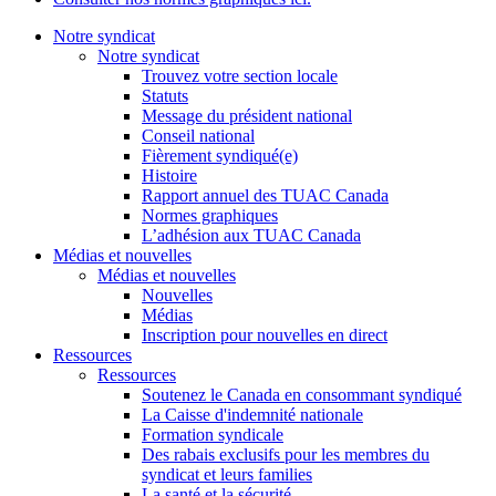
Notre syndicat
Notre syndicat
Trouvez votre section locale
Statuts
Message du président national
Conseil national
Fièrement syndiqué(e)
Histoire
Rapport annuel des TUAC Canada
Normes graphiques
L’adhésion aux TUAC Canada
Médias et nouvelles
Médias et nouvelles
Nouvelles
Médias
Inscription pour nouvelles en direct
Ressources
Ressources
Soutenez le Canada en consommant syndiqué
La Caisse d'indemnité nationale
Formation syndicale
Des rabais exclusifs pour les membres du
syndicat et leurs families
La santé et la sécurité