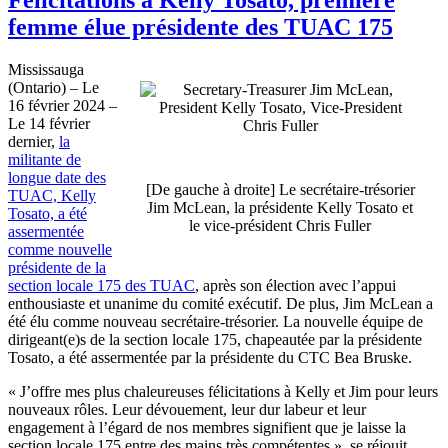
femme élue présidente des TUAC 175
Mississauga
(Ontario) – Le
16 février 2024 –
Le 14 février
dernier,
la
militante de
longue date des
[De gauche à droite] Le secrétaire-trésorier
TUAC, Kelly
Jim McLean, la présidente Kelly Tosato et
Tosato, a été
le vice-président Chris Fuller
assermentée
comme nouvelle
présidente de la
section locale 175 des TUAC
, après son élection avec l’appui
enthousiaste et unanime du comité exécutif. De plus, Jim McLean a
été élu comme nouveau secrétaire-trésorier. La nouvelle équipe de
dirigeant(e)s de la section locale 175, chapeautée par la présidente
Tosato, a été assermentée par la présidente du CTC Bea Bruske.
« J’offre mes plus chaleureuses félicitations à Kelly et Jim pour leurs
nouveaux rôles. Leur dévouement, leur dur labeur et leur
engagement à l’égard de nos membres signifient que je laisse la
section locale 175 entre des mains très compétentes », se réjouit