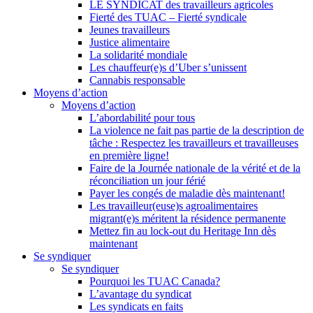
LE SYNDICAT des travailleurs agricoles
Fierté des TUAC – Fierté syndicale
Jeunes travailleurs
Justice alimentaire
La solidarité mondiale
Les chauffeur(e)s d’Uber s’unissent
Cannabis responsable
Moyens d’action
Moyens d’action
L’abordabilité pour tous
La violence ne fait pas partie de la description de
tâche : Respectez les travailleurs et travailleuses
en première ligne!
Faire de la Journée nationale de la vérité et de la
réconciliation un jour férié
Payer les congés de maladie dès maintenant!
Les travailleur(euse)s agroalimentaires
migrant(e)s méritent la résidence permanente
Mettez fin au lock-out du Heritage Inn dès
maintenant
Se syndiquer
Se syndiquer
Pourquoi les TUAC Canada?
L’avantage du syndicat
Les syndicats en faits