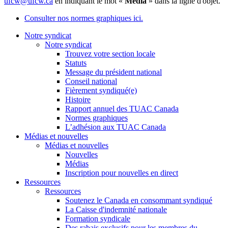
ufcw@ufcw.ca
en indiquant le mot «
Média
» dans la ligne d'objet.
Consulter nos normes graphiques ici.
Notre syndicat
Notre syndicat
Trouvez votre section locale
Statuts
Message du président national
Conseil national
Fièrement syndiqué(e)
Histoire
Rapport annuel des TUAC Canada
Normes graphiques
L’adhésion aux TUAC Canada
Médias et nouvelles
Médias et nouvelles
Nouvelles
Médias
Inscription pour nouvelles en direct
Ressources
Ressources
Soutenez le Canada en consommant syndiqué
La Caisse d'indemnité nationale
Formation syndicale
Des rabais exclusifs pour les membres du