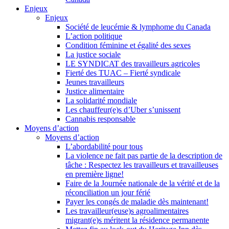
Enjeux
Enjeux
Société de leucémie & lymphome du Canada
L’action politique
Condition féminine et égalité des sexes
La justice sociale
LE SYNDICAT des travailleurs agricoles
Fierté des TUAC – Fierté syndicale
Jeunes travailleurs
Justice alimentaire
La solidarité mondiale
Les chauffeur(e)s d’Uber s’unissent
Cannabis responsable
Moyens d’action
Moyens d’action
L’abordabilité pour tous
La violence ne fait pas partie de la description de
tâche : Respectez les travailleurs et travailleuses
en première ligne!
Faire de la Journée nationale de la vérité et de la
réconciliation un jour férié
Payer les congés de maladie dès maintenant!
Les travailleur(euse)s agroalimentaires
migrant(e)s méritent la résidence permanente