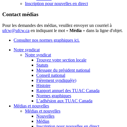
Inscription pour nouvelles en direct
Contact médias
Pour les demandes des médias, veuillez envoyer un courriel à
ufcw@ufcw.ca
en indiquant le mot «
Média
» dans la ligne d'objet.
Consulter nos normes graphiques ici.
Notre syndicat
Notre syndicat
Trouvez votre section locale
Statuts
Message du président national
Conseil national
Fièrement syndiqué(e)
Histoire
Rapport annuel des TUAC Canada
Normes graphiques
L’adhésion aux TUAC Canada
Médias et nouvelles
Médias et nouvelles
Nouvelles
Médias
Inscription pour nouvelles en direct