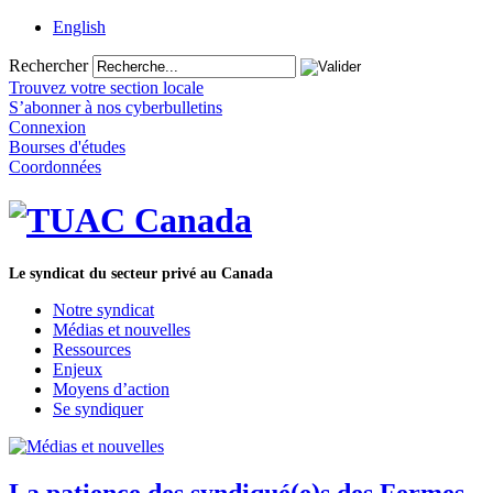
English
Rechercher
Trouvez votre section locale
S’abonner à nos cyberbulletins
Connexion
Bourses d'études
Coordonnées
Le syndicat du secteur privé au Canada
Notre syndicat
Médias et nouvelles
Ressources
Enjeux
Moyens d’action
Se syndiquer
La patience des syndiqué(e)s des Fermes