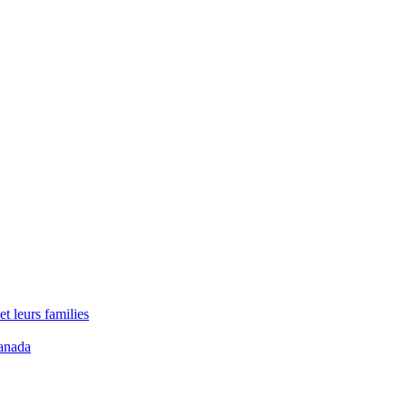
t leurs families
anada