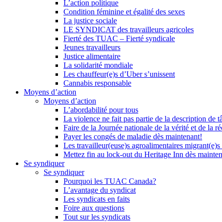
L’action politique
Condition féminine et égalité des sexes
La justice sociale
LE SYNDICAT des travailleurs agricoles
Fierté des TUAC – Fierté syndicale
Jeunes travailleurs
Justice alimentaire
La solidarité mondiale
Les chauffeur(e)s d’Uber s’unissent
Cannabis responsable
Moyens d’action
Moyens d’action
L’abordabilité pour tous
La violence ne fait pas partie de la description de t
Faire de la Journée nationale de la vérité et de la ré
Payer les congés de maladie dès maintenant!
Les travailleur(euse)s agroalimentaires migrant(e)s
Mettez fin au lock-out du Heritage Inn dès mainte
Se syndiquer
Se syndiquer
Pourquoi les TUAC Canada?
L’avantage du syndicat
Les syndicats en faits
Foire aux questions
Tout sur les syndicats