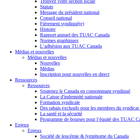
Trouvez votre section locale
Statuts
Message du président national
Conseil national
Fièrement syndiqué(e)
Histoire
Rapport annuel des TUAC Canada
Normes graphiques
L’adhésion aux TUAC Canada
Médias et nouvelles
Médias et nouvelles
Nouvelles
Médias
Inscription pour nouvelles en direct
Ressources
Ressources
Soutenez le Canada en consommant syndiqué
La Caisse d'indemnité nationale
Formation syndicale
Des rabais exclusifs pour les membres du syndicat e
La santé et la sécurité
Programme de bourses pour l’équité des TUAC C
Enjeux
Enjeux
Société de leucémie & lymphome du Canada