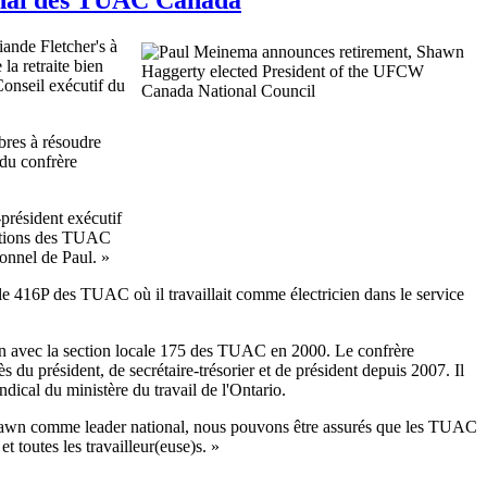
iande Fletcher's à
la retraite bien
onseil exécutif du
bres à résoudre
 du confrère
-président exécutif
sations des TUAC
ionnel de Paul. »
e 416P des TUAC où il travaillait comme électricien dans le service
ion avec la section locale 175 des TUAC en 2000. Le confrère
du président, de secrétaire-trésorier et de président depuis 2007. Il
ical du ministère du travail de l'Ontario.
 Shawn comme leader national, nous pouvons être assurés que les TUAC
t toutes les travailleur(euse)s. »