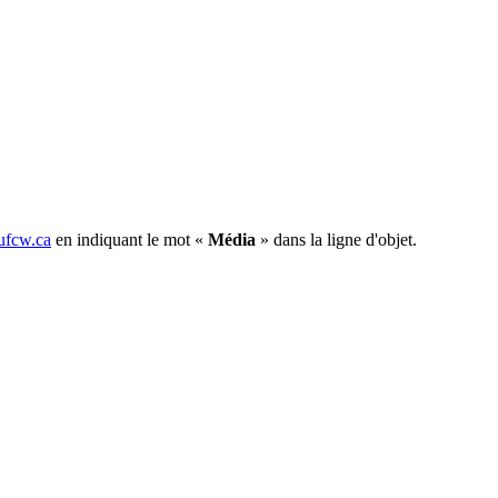
fcw.ca
en indiquant le mot «
Média
» dans la ligne d'objet.