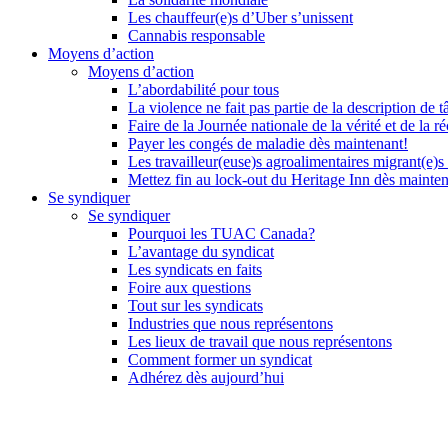
Les chauffeur(e)s d’Uber s’unissent
Cannabis responsable
Moyens d’action
Moyens d’action
L’abordabilité pour tous
La violence ne fait pas partie de la description de t
Faire de la Journée nationale de la vérité et de la ré
Payer les congés de maladie dès maintenant!
Les travailleur(euse)s agroalimentaires migrant(e)s
Mettez fin au lock-out du Heritage Inn dès mainte
Se syndiquer
Se syndiquer
Pourquoi les TUAC Canada?
L’avantage du syndicat
Les syndicats en faits
Foire aux questions
Tout sur les syndicats
Industries que nous représentons
Les lieux de travail que nous représentons
Comment former un syndicat
Adhérez dès aujourd’hui