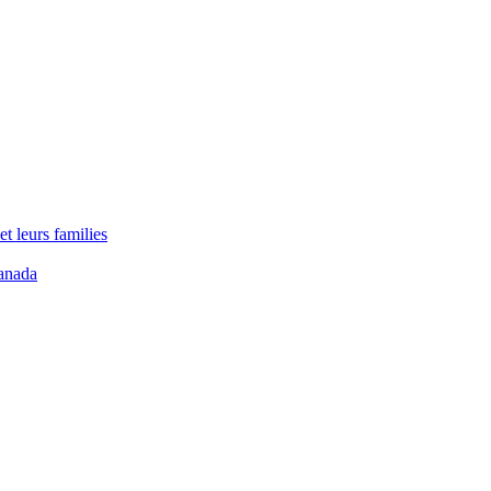
t leurs families
anada