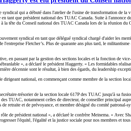
ndical qui a débuté dans l'atelier de l'usine de transformation de la v
e en tant que président national des TUAC Canada. Suite à l'annonce de 
 à la tête du Conseil national des TUAC Canada lors de la réunion du C
ouvement syndical en tant que délégué syndical chargé d'aider les mem
 de l'entreprise Fletcher’s. Plus de quarante ans plus tard, le militantisme
ve, en passant par la gestion des sections locales et la fonction de vice
branlable », a déclaré le président Haggerty. « Les formidables réali
rnière décennie sont le résultat, à bien des égards, du leadership except
 de dirigeant national, en commençant comme membre de la section local
secrétaire-trésorier de la section locale 617P des TUAC jusqu'à sa fus
 des TUAC, notamment celles de directeur, de conseiller principal auprès 
 de retraite et de prévoyance, et membre désigné du comité patronal-synd
 rôle de président national », a déclaré le confrère Meinema. « Avec
esser l'équité, l'égalité et la justice sociale pour nos membres et tous e