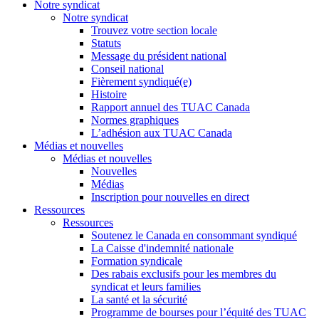
Notre syndicat
Notre syndicat
Trouvez votre section locale
Statuts
Message du président national
Conseil national
Fièrement syndiqué(e)
Histoire
Rapport annuel des TUAC Canada
Normes graphiques
L’adhésion aux TUAC Canada
Médias et nouvelles
Médias et nouvelles
Nouvelles
Médias
Inscription pour nouvelles en direct
Ressources
Ressources
Soutenez le Canada en consommant syndiqué
La Caisse d'indemnité nationale
Formation syndicale
Des rabais exclusifs pour les membres du
syndicat et leurs families
La santé et la sécurité
Programme de bourses pour l’équité des TUAC