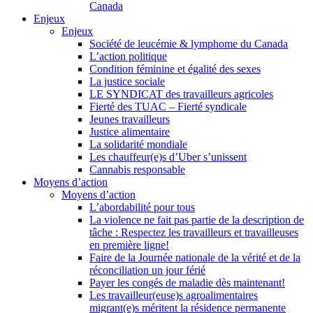
Canada
Enjeux
Enjeux
Société de leucémie & lymphome du Canada
L’action politique
Condition féminine et égalité des sexes
La justice sociale
LE SYNDICAT des travailleurs agricoles
Fierté des TUAC – Fierté syndicale
Jeunes travailleurs
Justice alimentaire
La solidarité mondiale
Les chauffeur(e)s d’Uber s’unissent
Cannabis responsable
Moyens d’action
Moyens d’action
L’abordabilité pour tous
La violence ne fait pas partie de la description de
tâche : Respectez les travailleurs et travailleuses
en première ligne!
Faire de la Journée nationale de la vérité et de la
réconciliation un jour férié
Payer les congés de maladie dès maintenant!
Les travailleur(euse)s agroalimentaires
migrant(e)s méritent la résidence permanente