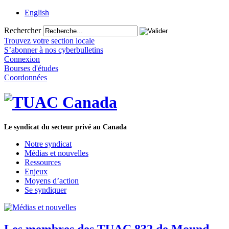
English
Rechercher
Trouvez votre section locale
S’abonner à nos cyberbulletins
Connexion
Bourses d'études
Coordonnées
Le syndicat du secteur privé au Canada
Notre syndicat
Médias et nouvelles
Ressources
Enjeux
Moyens d’action
Se syndiquer
Les membres des TUAC 832 de Mound