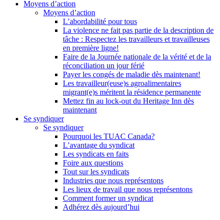
Moyens d’action
Moyens d’action
L’abordabilité pour tous
La violence ne fait pas partie de la description de
tâche : Respectez les travailleurs et travailleuses
en première ligne!
Faire de la Journée nationale de la vérité et de la
réconciliation un jour férié
Payer les congés de maladie dès maintenant!
Les travailleur(euse)s agroalimentaires
migrant(e)s méritent la résidence permanente
Mettez fin au lock-out du Heritage Inn dès
maintenant
Se syndiquer
Se syndiquer
Pourquoi les TUAC Canada?
L’avantage du syndicat
Les syndicats en faits
Foire aux questions
Tout sur les syndicats
Industries que nous représentons
Les lieux de travail que nous représentons
Comment former un syndicat
Adhérez dès aujourd’hui