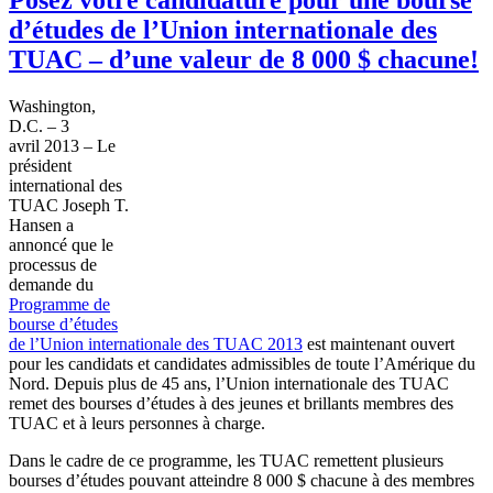
d’études de l’Union internationale des
TUAC – d’une valeur de 8 000 $ chacune!
Washington,
D.C. – 3
avril
2013 – Le
président
international des
TUAC
Joseph T.
Hansen a
annoncé
que
le
processus
de
demande
du
Programme
de
bourse
d’études
de
l’Union
internationale
des
TUAC
2013
est
maintenant
ouvert
pour les
candidats
et candidates
admissibles
de
toute
l’Amérique
du
Nord
.
Depuis
plus de 45
ans
,
l’Union
internationale
des
TUAC
remet
des
bourses
d’études
à
des
jeunes
et
brillants
membres
des
TUAC
et
à
leurs
personnes
à
charge.
Dans
le cadre de
ce
programme
, les
TUAC
remettent
plusieurs
bourses
d’études
pouvant
atteindre
8 000 $
chacune
à
des
membres