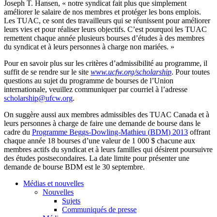
Joseph T. Hansen, «
notre
syndicat
fait plus
que
simplement
améliorer
le
salaire
de nos
membres
et
protéger
les
bons
emplois
.
Les
TUAC
,
ce
sont
des
travailleurs
qui se
réunissent
pour
améliorer
leurs
vies et pour
réaliser
leurs
objectifs
.
C’est
pourquoi
les
TUAC
remettent
chaque
année
plusieurs
bourses
d’études
à
des
membres
du
syndicat
et
à
leurs
personnes
à
charge non
mariées
. »
Pour en savoir plus
sur
les
critères
d’admissibilité
au
programme
,
il
suffit
de se
rendre
sur
le site
www.ucfw.org/scholarship
. Pour
toutes
questions au
sujet
du
programme
de
bourses
de
l’Union
internationale
,
veuillez
communiquer
par
courriel
à
l’adresse
scholarship@ufcw.org
.
On
suggère
aussi
aux
membres
admissibles
des
TUAC
Canada et
à
leurs
personnes
à
charge de faire
une
demande
de bourse
dans
le
cadre du
Programme
Beggs-Dowling-Mathieu
(
BDM
) 2013
offrant
chaque
année
18
bourses
d’une
valeur
de 1 000 $
chacune
aux
membres
actifs
du
syndicat
et
à
leurs
familles
qui
désirent
poursuivre
des
études
postsecondaires
. La date
limite
pour
présenter
une
demande
de bourse
BDM
est
le 30
septembre
.
Médias et nouvelles
Nouvelles
Sujets
Communiqués de presse