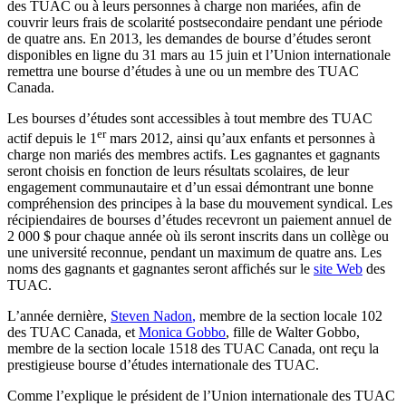
des
TUAC
ou
à
leurs
personnes
à
charge non
mariées
,
afin
de
couvrir
leurs
frais
de
scolarité
postsecondaire
pendant
une
période
de
quatre
ans
. En 2013, les
demandes
de bourse
d’études
seront
disponibles
en
ligne
du 31 mars au 15
juin
et
l’Union
internationale
remettra
une
bourse
d’études
à
une
ou
un
membre
des
TUAC
Canada.
Les
bourses
d’études
sont
accessibles
à
tout
membre
des
TUAC
er
actif
depuis
le
1
mars 2012,
ainsi
qu’aux
enfants
et
personnes
à
charge non
mariés
des
membres
actifs
. Les
gagnantes
et
gagnants
seront
choisis
en
fonction
de
leurs
résultats
scolaires
, de
leur
engagement
communautaire
et
d’un
essai
démontrant
une
bonne
compréhension
des
principes
à
la base du
mouvement
syndical
. Les
récipiendaires
de
bourses
d’études
recevront
un
paiement
annuel
de
2 000 $ pour
chaque
année
où
ils
seront
inscrits
dans
un
collège
ou
une
université
reconnue
, pendant un maximum de
quatre
ans
. Les
noms
des
gagnants
et
gagnantes
seront
affichés
sur
le
site Web
des
TUAC
.
L’année
dernière
,
Steven
Nadon
,
membre
de la section locale 102
des
TUAC
Canada, et
Monica
Gobbo
,
fille
de Walter
Gobbo
,
membre
de la section locale 1518 des
TUAC
Canada,
ont
reçu
la
prestigieuse
bourse
d’études
internationale
des
TUAC
.
Comme
l’explique
le
président
de
l’Union
internationale
des
TUAC