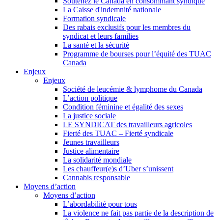
Soutenez le Canada en consommant syndiqué
La Caisse d'indemnité nationale
Formation syndicale
Des rabais exclusifs pour les membres du
syndicat et leurs families
La santé et la sécurité
Programme de bourses pour l’équité des TUAC
Canada
Enjeux
Enjeux
Société de leucémie & lymphome du Canada
L’action politique
Condition féminine et égalité des sexes
La justice sociale
LE SYNDICAT des travailleurs agricoles
Fierté des TUAC – Fierté syndicale
Jeunes travailleurs
Justice alimentaire
La solidarité mondiale
Les chauffeur(e)s d’Uber s’unissent
Cannabis responsable
Moyens d’action
Moyens d’action
L’abordabilité pour tous
La violence ne fait pas partie de la description de