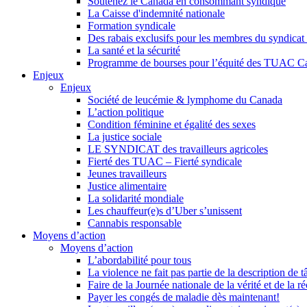
Soutenez le Canada en consommant syndiqué
La Caisse d'indemnité nationale
Formation syndicale
Des rabais exclusifs pour les membres du syndicat e
La santé et la sécurité
Programme de bourses pour l’équité des TUAC C
Enjeux
Enjeux
Société de leucémie & lymphome du Canada
L’action politique
Condition féminine et égalité des sexes
La justice sociale
LE SYNDICAT des travailleurs agricoles
Fierté des TUAC – Fierté syndicale
Jeunes travailleurs
Justice alimentaire
La solidarité mondiale
Les chauffeur(e)s d’Uber s’unissent
Cannabis responsable
Moyens d’action
Moyens d’action
L’abordabilité pour tous
La violence ne fait pas partie de la description de t
Faire de la Journée nationale de la vérité et de la ré
Payer les congés de maladie dès maintenant!