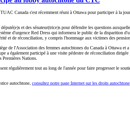
 TUAC Canada s'est récemment réuni à Ottawa pour participer à la jou
s député(e)s et des sénateur(trice)s pour défendre les questions auxque
 système d'urgence Red Dress qui informera le public de la disparition d'u
té et de réconciliation, y compris l'hommage aux victimes des pension
siège de l'Association des femmes autochtones du Canada à Ottawa et a r
upe a également participé à une visite pédestre de réconciliation dirigée
es Premières Nations.
 régulièrement tout au long de l'année pour faire progresser le sout
ustice autochtone,
consultez notre page Internet sur les droits autochtones