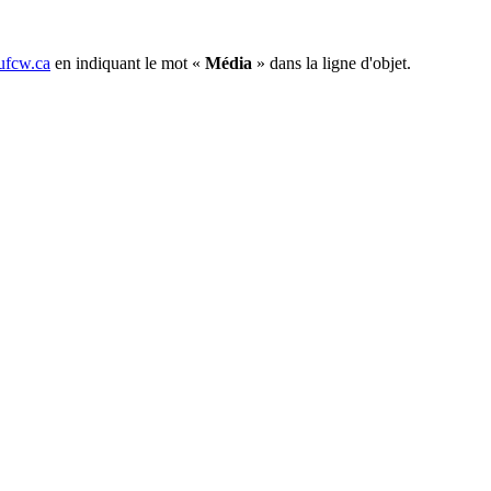
fcw.ca
en indiquant le mot «
Média
» dans la ligne d'objet.