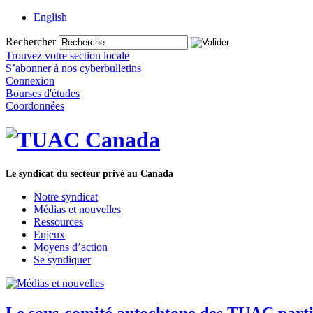
English
Rechercher
Trouvez votre section locale
S’abonner à nos cyberbulletins
Connexion
Bourses d'études
Coordonnées
Le syndicat du secteur privé au Canada
Notre syndicat
Médias et nouvelles
Ressources
Enjeux
Moyens d’action
Se syndiquer
Le sous-comité autochtone des TUAC part