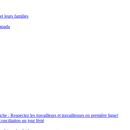
t leurs families
anada
âche : Respectez les travailleurs et travailleuses en première ligne!
conciliation un jour férié