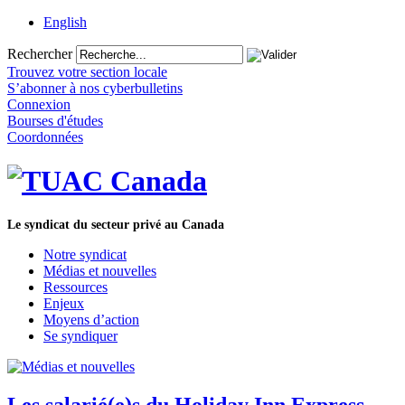
English
Rechercher
Trouvez votre section locale
S’abonner à nos cyberbulletins
Connexion
Bourses d'études
Coordonnées
Le syndicat du secteur privé au Canada
Notre syndicat
Médias et nouvelles
Ressources
Enjeux
Moyens d’action
Se syndiquer
Les salarié(e)s du Holiday Inn Express