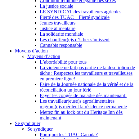
Condition féminine et égalité des sexes
La justice sociale
LE SYNDICAT des travailleurs agricoles
Fierté des TUAC – Fierté syndicale
Jeunes travailleurs
Justice alimentaire
La solidarité mondiale
Les chauffeur(e)s d’Uber s’unissent
Cannabis responsable
Moyens d’action
Moyens d’action
L’abordabilité pour tous
La violence ne fait pas partie de la description de
tâche : Respectez les travailleurs et travailleuses
en première ligne!
Faire de la Journée nationale de la vérité et de la
réconciliation un jour férié
Payer les congés de maladie dès maintenant!
Les travailleur(euse)s agroalimentaires
migrant(e)s méritent la résidence permanente
Mettez fin au lock-out du Heritage Inn dès
maintenant
Se syndiquer
Se syndiquer
Pourquoi les TUAC Canada?