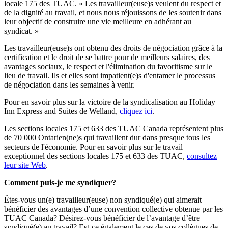
locale 175 des TUAC. « Les travailleur(euse)s veulent du respect et
de la dignité au travail, et nous nous réjouissons de les soutenir dans
leur objectif de construire une vie meilleure en adhérant au
syndicat. »
Les travailleur(euse)s ont obtenu des droits de négociation grâce à la
certification et le droit de se battre pour de meilleurs salaires, des
avantages sociaux, le respect et l'élimination du favoritisme sur le
lieu de travail. Ils et elles sont impatient(e)s d'entamer le processus
de négociation dans les semaines à venir.
Pour en savoir plus sur la victoire de la syndicalisation au Holiday
Inn Express and Suites de Welland,
cliquez ici
.
Les sections locales 175 et 633 des TUAC Canada représentent plus
de 70 000 Ontarien(ne)s qui travaillent dur dans presque tous les
secteurs de l'économie. Pour en savoir plus sur le travail
exceptionnel des sections locales 175 et 633 des TUAC,
consultez
leur site Web
.
Comment puis-je me syndiquer?
Êtes-vous un(e) travailleur(euse) non syndiqué(e) qui aimerait
bénéficier des avantages d’une convention collective obtenue par les
TUAC Canada? Désirez-vous bénéficier de l’avantage d’être
syndiqué(e) au travail? Est-ce également le cas de vos collègues de