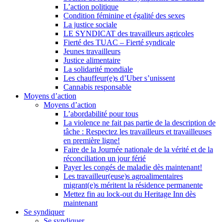
L’action politique
Condition féminine et égalité des sexes
La justice sociale
LE SYNDICAT des travailleurs agricoles
Fierté des TUAC – Fierté syndicale
Jeunes travailleurs
Justice alimentaire
La solidarité mondiale
Les chauffeur(e)s d’Uber s’unissent
Cannabis responsable
Moyens d’action
Moyens d’action
L’abordabilité pour tous
La violence ne fait pas partie de la description de
tâche : Respectez les travailleurs et travailleuses
en première ligne!
Faire de la Journée nationale de la vérité et de la
réconciliation un jour férié
Payer les congés de maladie dès maintenant!
Les travailleur(euse)s agroalimentaires
migrant(e)s méritent la résidence permanente
Mettez fin au lock-out du Heritage Inn dès
maintenant
Se syndiquer
Se syndiquer