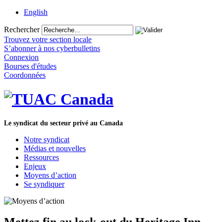
English
Rechercher
Trouvez votre section locale
S’abonner à nos cyberbulletins
Connexion
Bourses d'études
Coordonnées
Le syndicat du secteur privé au Canada
Notre syndicat
Médias et nouvelles
Ressources
Enjeux
Moyens d’action
Se syndiquer
Mettez fin au lock-out du Heritage Inn