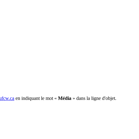
fcw.ca
en indiquant le mot «
Média
» dans la ligne d'objet.