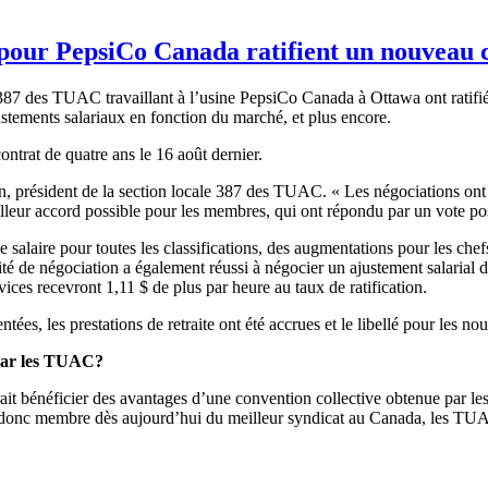
our PepsiCo Canada ratifient un nouveau 
387 des TUAC travaillant à l’usine PepsiCo Canada à Ottawa ont ratifi
ustements salariaux en fonction du marché, et plus encore.
ntrat de quatre ans le 16 août dernier.
 président de la section locale 387 des TUAC. « Les négociations ont ét
eilleur accord possible pour les membres, qui ont répondu par un vote pos
alaire pour toutes les classifications, des augmentations pour les chef
ité de négociation a également réussi à négocier un ajustement salarial 
ices recevront 1,11 $ de plus par heure au taux de ratification.
ntées, les prestations de retraite ont été accrues et le libellé pour les n
 par les TUAC?
erait bénéficier des avantages d’une convention collective obtenue par
ez donc membre dès aujourd’hui du meilleur syndicat au Canada, les TUA