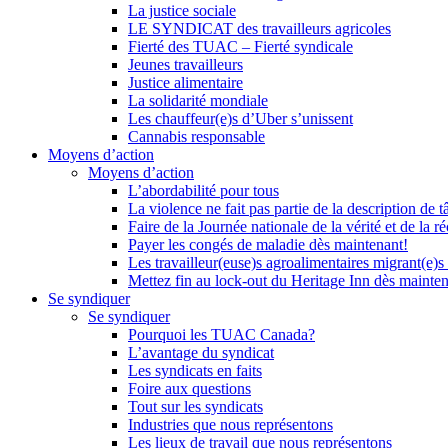
La justice sociale
LE SYNDICAT des travailleurs agricoles
Fierté des TUAC – Fierté syndicale
Jeunes travailleurs
Justice alimentaire
La solidarité mondiale
Les chauffeur(e)s d’Uber s’unissent
Cannabis responsable
Moyens d’action
Moyens d’action
L’abordabilité pour tous
La violence ne fait pas partie de la description de t
Faire de la Journée nationale de la vérité et de la ré
Payer les congés de maladie dès maintenant!
Les travailleur(euse)s agroalimentaires migrant(e)s
Mettez fin au lock-out du Heritage Inn dès mainte
Se syndiquer
Se syndiquer
Pourquoi les TUAC Canada?
L’avantage du syndicat
Les syndicats en faits
Foire aux questions
Tout sur les syndicats
Industries que nous représentons
Les lieux de travail que nous représentons