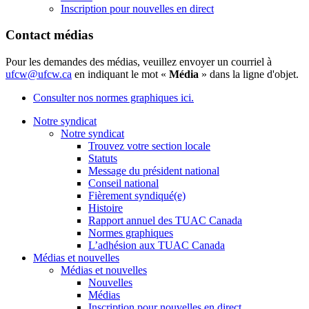
Inscription pour nouvelles en direct
Contact médias
Pour les demandes des médias, veuillez envoyer un courriel à
ufcw@ufcw.ca
en indiquant le mot «
Média
» dans la ligne d'objet.
Consulter nos normes graphiques ici.
Notre syndicat
Notre syndicat
Trouvez votre section locale
Statuts
Message du président national
Conseil national
Fièrement syndiqué(e)
Histoire
Rapport annuel des TUAC Canada
Normes graphiques
L’adhésion aux TUAC Canada
Médias et nouvelles
Médias et nouvelles
Nouvelles
Médias
Inscription pour nouvelles en direct