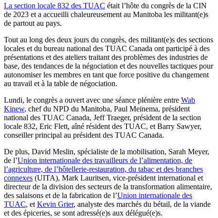
La section locale 832 des TUAC
était l’hôte du congrès de la CIN
de 2023 et a accueilli chaleureusement au Manitoba les militant(e)s
de partout au pays.
Tout au long des deux jours du congrès, des militant(e)s des sections
locales et du bureau national des TUAC Canada ont participé à des
présentations et des ateliers traitant des problèmes des industries de
base, des tendances de la négociation et des nouvelles tactiques pour
autonomiser les membres en tant que force positive du changement
au travail et à la table de négociation.
Lundi, le congrès a ouvert avec une séance plénière entre
Wab
Kinew
, chef du NPD du Manitoba, Paul Meinema, président
national des TUAC Canada, Jeff Traeger, président de la section
locale 832, Eric Flett, aîné résident des TUAC, et Barry Sawyer,
conseiller principal au président des TUAC Canada.
De plus, David Meslin, spécialiste de la mobilisation, Sarah Meyer,
de l’
Union internationale des travailleurs de l’alimentation, de
l’agriculture, de l’hôtellerie-restauration, du tabac et des branches
connexes
(UITA), Mark Lauritsen, vice-président international et
directeur de la division des secteurs de la transformation alimentaire,
des salaisons et de la fabrication de l’
Union internationale des
TUAC
, et
Kevin Grier
, analyste des marchés du bétail, de la viande
et des épiceries, se sont adressé(e)s aux délégué(e)s.