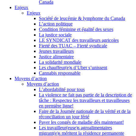
Canada
Enjeux
Enjeux
Société de leucémie & lymphome du Canada
L’action politique
Condition féminine et égalité des sexes
La justice sociale
LE SYNDICAT des travailleurs agricoles
Fierté des TUAC – Fierté syndicale
Jeunes travailleurs
Justice alimentaire
La solidarité mondiale
Les chauffeur(e)s d’Uber s’unissent
Cannabis responsable
Moyens d’action
Moyens d’action
L’abordabilité pour tous
La violence ne fait pas partie de la description de
tâche : Respectez les travailleurs et travailleuses
en première ligne!
Faire de la Journée nationale de la vérité et de la
réconciliation un jour férié
Payer les congés de maladie dès maintenant!
Les travailleur(euse)s agroalimentaires
migrant(e)s méritent la résidence permanente