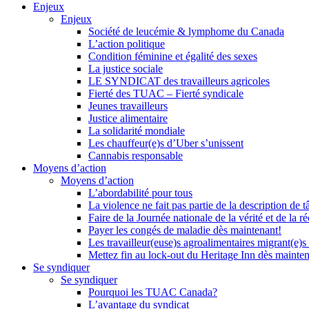
Enjeux
Enjeux
Société de leucémie & lymphome du Canada
L’action politique
Condition féminine et égalité des sexes
La justice sociale
LE SYNDICAT des travailleurs agricoles
Fierté des TUAC – Fierté syndicale
Jeunes travailleurs
Justice alimentaire
La solidarité mondiale
Les chauffeur(e)s d’Uber s’unissent
Cannabis responsable
Moyens d’action
Moyens d’action
L’abordabilité pour tous
La violence ne fait pas partie de la description de t
Faire de la Journée nationale de la vérité et de la ré
Payer les congés de maladie dès maintenant!
Les travailleur(euse)s agroalimentaires migrant(e)s
Mettez fin au lock-out du Heritage Inn dès mainte
Se syndiquer
Se syndiquer
Pourquoi les TUAC Canada?
L’avantage du syndicat