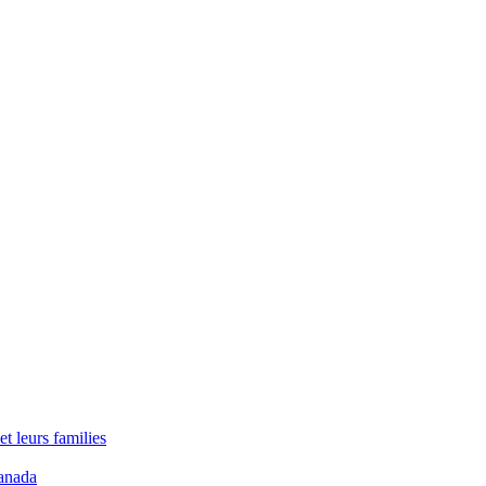
t leurs families
anada