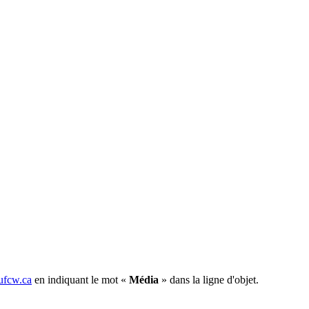
fcw.ca
en indiquant le mot «
Média
» dans la ligne d'objet.