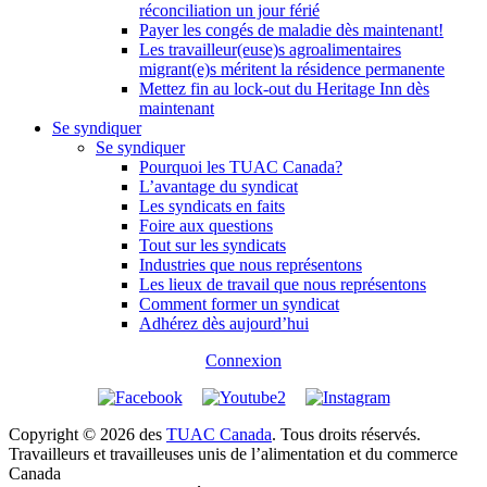
réconciliation un jour férié
Payer les congés de maladie dès maintenant!
Les travailleur(euse)s agroalimentaires
migrant(e)s méritent la résidence permanente
Mettez fin au lock-out du Heritage Inn dès
maintenant
Se syndiquer
Se syndiquer
Pourquoi les TUAC Canada?
L’avantage du syndicat
Les syndicats en faits
Foire aux questions
Tout sur les syndicats
Industries que nous représentons
Les lieux de travail que nous représentons
Comment former un syndicat
Adhérez dès aujourd’hui
Connexion
Copyright © 2026 des
TUAC Canada
. Tous droits réservés.
Travailleurs et travailleuses unis de l’alimentation et du commerce
Canada