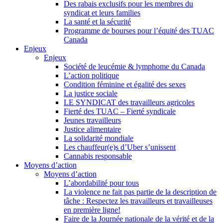
Des rabais exclusifs pour les membres du
syndicat et leurs families
La santé et la sécurité
Programme de bourses pour l’équité des TUAC
Canada
Enjeux
Enjeux
Société de leucémie & lymphome du Canada
L’action politique
Condition féminine et égalité des sexes
La justice sociale
LE SYNDICAT des travailleurs agricoles
Fierté des TUAC – Fierté syndicale
Jeunes travailleurs
Justice alimentaire
La solidarité mondiale
Les chauffeur(e)s d’Uber s’unissent
Cannabis responsable
Moyens d’action
Moyens d’action
L’abordabilité pour tous
La violence ne fait pas partie de la description de
tâche : Respectez les travailleurs et travailleuses
en première ligne!
Faire de la Journée nationale de la vérité et de la