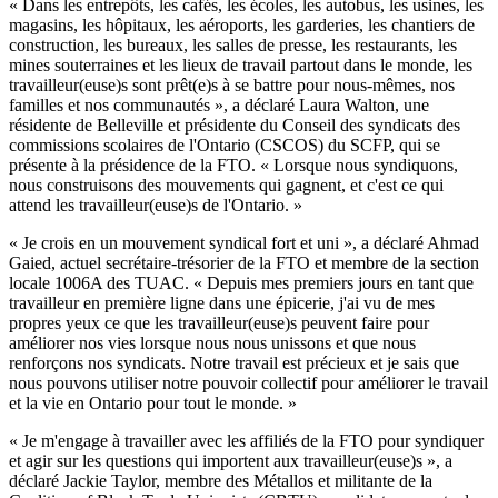
« Dans les entrepôts, les cafés, les écoles, les autobus, les usines, les
magasins, les hôpitaux, les aéroports, les garderies, les chantiers de
construction, les bureaux, les salles de presse, les restaurants, les
mines souterraines et les lieux de travail partout dans le monde, les
travailleur(euse)s sont prêt(e)s à se battre pour nous-mêmes, nos
familles et nos communautés », a déclaré Laura Walton, une
résidente de Belleville et présidente du Conseil des syndicats des
commissions scolaires de l'Ontario (CSCOS) du SCFP, qui se
présente à la présidence de la FTO. « Lorsque nous syndiquons,
nous construisons des mouvements qui gagnent, et c'est ce qui
attend les travailleur(euse)s de l'Ontario. »
« Je crois en un mouvement syndical fort et uni », a déclaré Ahmad
Gaied, actuel secrétaire-trésorier de la FTO et membre de la section
locale 1006A des TUAC. « Depuis mes premiers jours en tant que
travailleur en première ligne dans une épicerie, j'ai vu de mes
propres yeux ce que les travailleur(euse)s peuvent faire pour
améliorer nos vies lorsque nous nous unissons et que nous
renforçons nos syndicats. Notre travail est précieux et je sais que
nous pouvons utiliser notre pouvoir collectif pour améliorer le travail
et la vie en Ontario pour tout le monde. »
« Je m'engage à travailler avec les affiliés de la FTO pour syndiquer
et agir sur les questions qui importent aux travailleur(euse)s », a
déclaré Jackie Taylor, membre des Métallos et militante de la