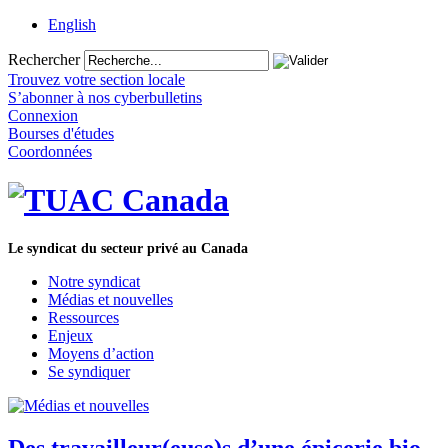
English
Rechercher
Trouvez votre section locale
S’abonner à nos cyberbulletins
Connexion
Bourses d'études
Coordonnées
Le syndicat du secteur privé au Canada
Notre syndicat
Médias et nouvelles
Ressources
Enjeux
Moyens d’action
Se syndiquer
Des travailleur(euse)s d’une épicerie bio