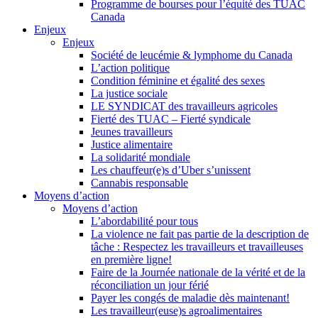
Programme de bourses pour l’équité des TUAC
Canada
Enjeux
Enjeux
Société de leucémie & lymphome du Canada
L’action politique
Condition féminine et égalité des sexes
La justice sociale
LE SYNDICAT des travailleurs agricoles
Fierté des TUAC – Fierté syndicale
Jeunes travailleurs
Justice alimentaire
La solidarité mondiale
Les chauffeur(e)s d’Uber s’unissent
Cannabis responsable
Moyens d’action
Moyens d’action
L’abordabilité pour tous
La violence ne fait pas partie de la description de
tâche : Respectez les travailleurs et travailleuses
en première ligne!
Faire de la Journée nationale de la vérité et de la
réconciliation un jour férié
Payer les congés de maladie dès maintenant!
Les travailleur(euse)s agroalimentaires