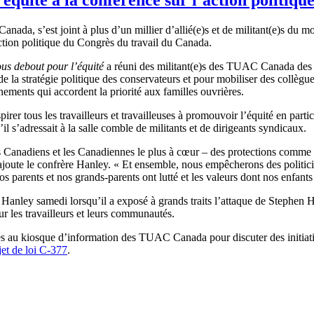
da, s’est joint à plus d’un millier d’allié(e)s et de militant(e)s du m
action politique du Congrès du travail du Canada.
us debout pour l’équité
a réuni des militant(e)s des TUAC Canada des 
de la stratégie politique des conservateurs et pour mobiliser des collègue
nements qui accordent la priorité aux familles ouvrières.
irer tous les travailleurs et travailleuses à promouvoir l’équité en parti
s’adressait à la salle comble de militants et de dirigeants syndicaux.
s Canadiens et les Canadiennes le plus à cœur – des protections comme l
 », ajoute le confrère Hanley. « Et ensemble, nous empêcherons des poli
 parents et nos grands-parents ont lutté et les valeurs dont nos enfants 
nley samedi lorsqu’il a exposé à grands traits l’attaque de Stephen Har
r les travailleurs et leurs communautés.
sés au kiosque d’information des TUAC Canada pour discuter des initia
jet de loi C-377
.