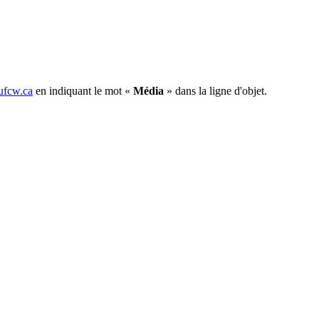
fcw.ca
en indiquant le mot «
Média
» dans la ligne d'objet.