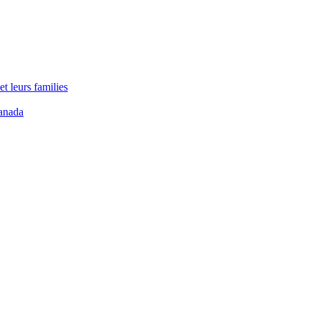
t leurs families
anada