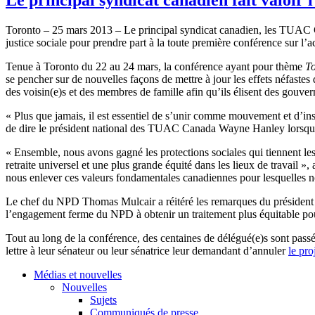
Toronto – 25 mars 2013 – Le principal syndicat canadien, les TUAC Cana
justice sociale pour prendre part à la toute première conférence sur l’
Tenue à Toronto du 22 au 24 mars, la conférence ayant pour thème
To
se pencher sur de nouvelles façons de mettre à jour les effets néfastes 
des voisin(e)s et des membres de famille afin qu’ils élisent des gouver
« Plus que jamais, il est essentiel de s’unir comme mouvement et d’insp
de dire le président national des TUAC Canada Wayne Hanley lorsqu’il 
« Ensemble, nous avons gagné les protections sociales qui tiennent le
retraite universel et une plus grande équité dans les lieux de travail
nous enlever ces valeurs fondamentales canadiennes pour lesquelles nos
Le chef du NPD Thomas Mulcair a réitéré les remarques du président Ha
l’engagement ferme du NPD à obtenir un traitement plus équitable pou
Tout au long de la conférence, des centaines de délégué(e)s sont pas
lettre à leur sénateur ou leur sénatrice leur demandant d’annuler
le pro
Médias et nouvelles
Nouvelles
Sujets
Communiqués de presse