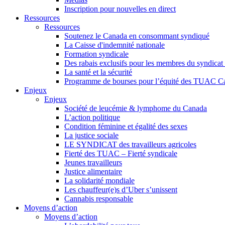
Inscription pour nouvelles en direct
Ressources
Ressources
Soutenez le Canada en consommant syndiqué
La Caisse d'indemnité nationale
Formation syndicale
Des rabais exclusifs pour les membres du syndicat e
La santé et la sécurité
Programme de bourses pour l’équité des TUAC C
Enjeux
Enjeux
Société de leucémie & lymphome du Canada
L’action politique
Condition féminine et égalité des sexes
La justice sociale
LE SYNDICAT des travailleurs agricoles
Fierté des TUAC – Fierté syndicale
Jeunes travailleurs
Justice alimentaire
La solidarité mondiale
Les chauffeur(e)s d’Uber s’unissent
Cannabis responsable
Moyens d’action
Moyens d’action