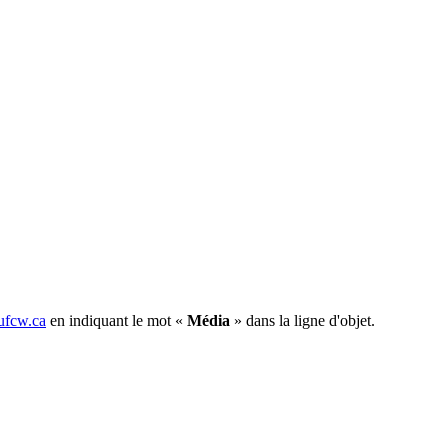
fcw.ca
en indiquant le mot «
Média
» dans la ligne d'objet.