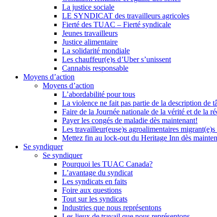
La justice sociale
LE SYNDICAT des travailleurs agricoles
Fierté des TUAC – Fierté syndicale
Jeunes travailleurs
Justice alimentaire
La solidarité mondiale
Les chauffeur(e)s d’Uber s’unissent
Cannabis responsable
Moyens d’action
Moyens d’action
L’abordabilité pour tous
La violence ne fait pas partie de la description de t
Faire de la Journée nationale de la vérité et de la ré
Payer les congés de maladie dès maintenant!
Les travailleur(euse)s agroalimentaires migrant(e)s
Mettez fin au lock-out du Heritage Inn dès mainte
Se syndiquer
Se syndiquer
Pourquoi les TUAC Canada?
L’avantage du syndicat
Les syndicats en faits
Foire aux questions
Tout sur les syndicats
Industries que nous représentons
Les lieux de travail que nous représentons