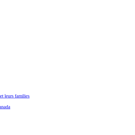
t leurs families
anada