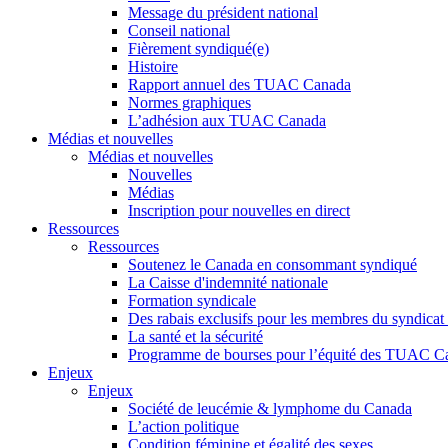
Message du président national
Conseil national
Fièrement syndiqué(e)
Histoire
Rapport annuel des TUAC Canada
Normes graphiques
L’adhésion aux TUAC Canada
Médias et nouvelles
Médias et nouvelles
Nouvelles
Médias
Inscription pour nouvelles en direct
Ressources
Ressources
Soutenez le Canada en consommant syndiqué
La Caisse d'indemnité nationale
Formation syndicale
Des rabais exclusifs pour les membres du syndicat e
La santé et la sécurité
Programme de bourses pour l’équité des TUAC C
Enjeux
Enjeux
Société de leucémie & lymphome du Canada
L’action politique
Condition féminine et égalité des sexes