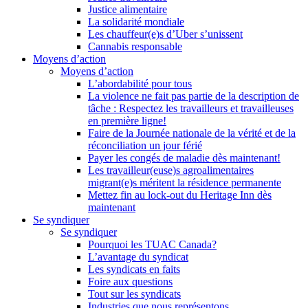
Justice alimentaire
La solidarité mondiale
Les chauffeur(e)s d’Uber s’unissent
Cannabis responsable
Moyens d’action
Moyens d’action
L’abordabilité pour tous
La violence ne fait pas partie de la description de
tâche : Respectez les travailleurs et travailleuses
en première ligne!
Faire de la Journée nationale de la vérité et de la
réconciliation un jour férié
Payer les congés de maladie dès maintenant!
Les travailleur(euse)s agroalimentaires
migrant(e)s méritent la résidence permanente
Mettez fin au lock-out du Heritage Inn dès
maintenant
Se syndiquer
Se syndiquer
Pourquoi les TUAC Canada?
L’avantage du syndicat
Les syndicats en faits
Foire aux questions
Tout sur les syndicats
Industries que nous représentons