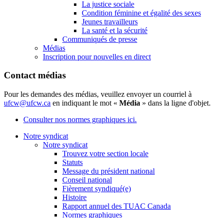
La justice sociale
Condition féminine et égalité des sexes
Jeunes travailleurs
La santé et la sécurité
Communiqués de presse
Médias
Inscription pour nouvelles en direct
Contact médias
Pour les demandes des médias, veuillez envoyer un courriel à
ufcw@ufcw.ca
en indiquant le mot «
Média
» dans la ligne d'objet.
Consulter nos normes graphiques ici.
Notre syndicat
Notre syndicat
Trouvez votre section locale
Statuts
Message du président national
Conseil national
Fièrement syndiqué(e)
Histoire
Rapport annuel des TUAC Canada
Normes graphiques