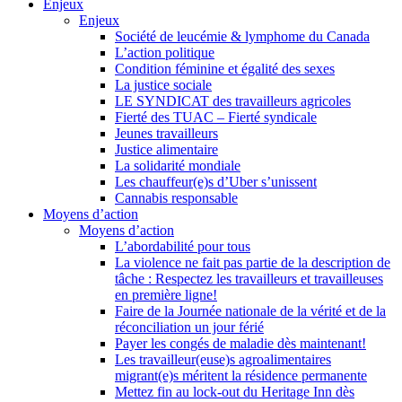
Enjeux
Enjeux
Société de leucémie & lymphome du Canada
L’action politique
Condition féminine et égalité des sexes
La justice sociale
LE SYNDICAT des travailleurs agricoles
Fierté des TUAC – Fierté syndicale
Jeunes travailleurs
Justice alimentaire
La solidarité mondiale
Les chauffeur(e)s d’Uber s’unissent
Cannabis responsable
Moyens d’action
Moyens d’action
L’abordabilité pour tous
La violence ne fait pas partie de la description de
tâche : Respectez les travailleurs et travailleuses
en première ligne!
Faire de la Journée nationale de la vérité et de la
réconciliation un jour férié
Payer les congés de maladie dès maintenant!
Les travailleur(euse)s agroalimentaires
migrant(e)s méritent la résidence permanente
Mettez fin au lock-out du Heritage Inn dès