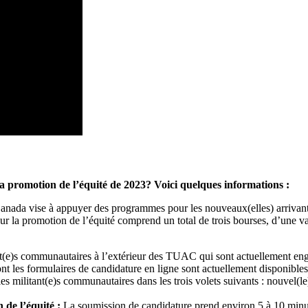
 promotion de l’équité de 2023? Voici quelques informations :
 vise à appuyer des programmes pour les nouveaux(elles) arrivant(e)s, 
 la promotion de l’équité comprend un total de trois bourses, d’une 
e)s communautaires à l’extérieur des TUAC qui sont actuellement engagé
ont les formulaires de candidature en ligne sont actuellement disponibl
s militant(e)s communautaires dans les trois volets suivants : nouvel(le)
 de l’équité :
La soumission de candidature prend environ 5 à 10 minut