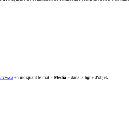
fcw.ca
en indiquant le mot «
Média
» dans la ligne d'objet.