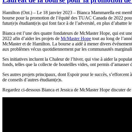
Hamilton (Ont.) – Le 18 janvier 2023 – Bianca Mammarella est membre 
bourse pour la promotion de l’équité des TUAC Canada de 2022 po
futur(e)s étudiant(e)s qui font face à de l’adversité, en plus d’abattre l
Bianca est l’une des quatre fondateurs de McMaster Hope, qui est une 
2022 afin d’aider les projets de
McMaster Hope
tout au long de l’an
McMaster et de Hamilton. La bourse a aidé à mener divers événements q
aux problèmes vécus quotidiennement par les communautés marginali
Ses initiatives incluent la Chaleur de l’hiver, qui vise à aider la popu
fonds, telles que la collecte de bouteilles vides, ont permis d’amasser
Ses autres projets principaux, dont Espoir pour le succès, s’efforcent à 
de conseils d’autres étudiant(e)s.
Regardez ci-dessous Bianca et Jessica de McMaster Hope discuter de