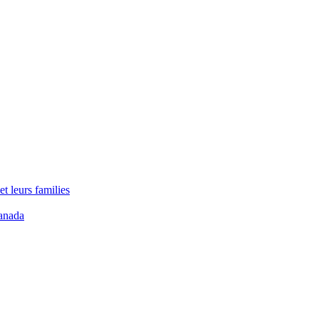
t leurs families
anada