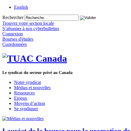
English
Rechercher
Trouvez votre section locale
S’abonner à nos cyberbulletins
Connexion
Bourses d'études
Coordonnées
Le syndicat du secteur privé au Canada
Notre syndicat
Médias et nouvelles
Ressources
Enjeux
Moyens d’action
Se syndiquer
Lauréat de la bourse pour la promotion d