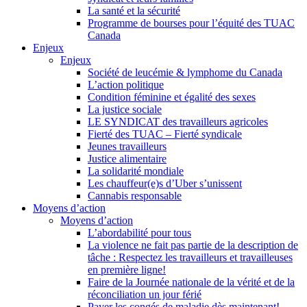
La santé et la sécurité
Programme de bourses pour l’équité des TUAC
Canada
Enjeux
Enjeux
Société de leucémie & lymphome du Canada
L’action politique
Condition féminine et égalité des sexes
La justice sociale
LE SYNDICAT des travailleurs agricoles
Fierté des TUAC – Fierté syndicale
Jeunes travailleurs
Justice alimentaire
La solidarité mondiale
Les chauffeur(e)s d’Uber s’unissent
Cannabis responsable
Moyens d’action
Moyens d’action
L’abordabilité pour tous
La violence ne fait pas partie de la description de
tâche : Respectez les travailleurs et travailleuses
en première ligne!
Faire de la Journée nationale de la vérité et de la
réconciliation un jour férié
Payer les congés de maladie dès maintenant!