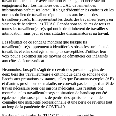
travail doit être menée avec intention et stratégie et nécessite un
engagement fort. Les membres des TUAC détiennent des
informations précieuses lorsqu’il s’agit d’identifier les endroits où les
normes du lieu de travail ne répondent pas aux besoins des
travailleur(euse)s. En représentant les droits des travailleur(euse)s en
situation de handicap, les TUAC Canada sont solidaires de tous et
toutes les travailleur(euse)s qui ont le droit inhérent de travailler sans
intimidation, sans peur et sans attitudes discriminatoires au travail.
Les résultats de ce sondage montrent que lorsque les
travailleur(euse)s apprennent à identifier les obstacles sur le lieu de
travail, ils et elles sont également plus susceptibles d’utiliser leur
voix pour s’exprimer sur les moyens de démanteler ces inégalités
aux côtés de leur syndicat.
Néanmoins, lorsqu’il s’agit de recevoir des prestations, plus des
deux tiers des travailleur(euse)s ont indiqué dans ce sondage que
l’accès aux prestations existantes, telles que l’assurance-emploi (AE)
et d’autres prestations de maladie, ne couvrait pas le temps d’arrêt de
travail nécessaire pour des raisons médicales. Les résultats ont
montré que les travailleur(euse)s en situation de handicap ont été
également plus susceptibles de perdre des quarts de travail, de
connaître une instabilité professionnelle et une perte de revenus tout
au long de la pandémie de COVID-19.
En décembre dernier, les TUAC Canada ont présenté les