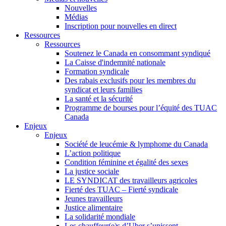
Nouvelles
Médias
Inscription pour nouvelles en direct
Ressources
Ressources
Soutenez le Canada en consommant syndiqué
La Caisse d'indemnité nationale
Formation syndicale
Des rabais exclusifs pour les membres du
syndicat et leurs families
La santé et la sécurité
Programme de bourses pour l’équité des TUAC
Canada
Enjeux
Enjeux
Société de leucémie & lymphome du Canada
L’action politique
Condition féminine et égalité des sexes
La justice sociale
LE SYNDICAT des travailleurs agricoles
Fierté des TUAC – Fierté syndicale
Jeunes travailleurs
Justice alimentaire
La solidarité mondiale
Les chauffeur(e)s d’Uber s’unissent