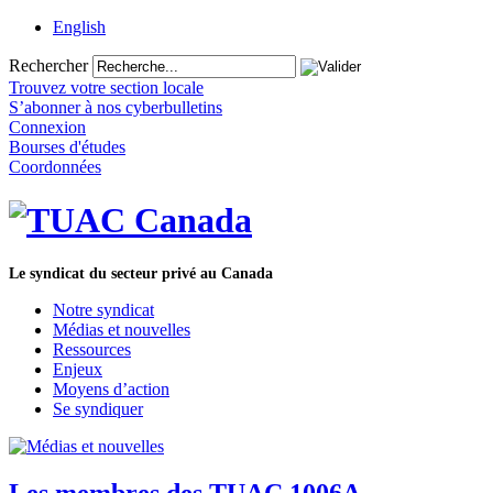
English
Rechercher
Trouvez votre section locale
S’abonner à nos cyberbulletins
Connexion
Bourses d'études
Coordonnées
Le syndicat du secteur privé au Canada
Notre syndicat
Médias et nouvelles
Ressources
Enjeux
Moyens d’action
Se syndiquer
Les membres des TUAC 1006A