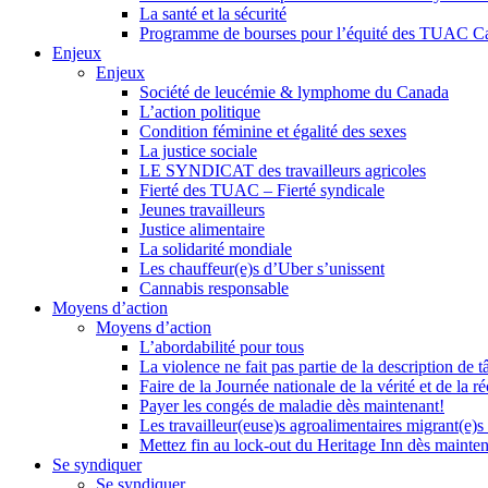
La santé et la sécurité
Programme de bourses pour l’équité des TUAC C
Enjeux
Enjeux
Société de leucémie & lymphome du Canada
L’action politique
Condition féminine et égalité des sexes
La justice sociale
LE SYNDICAT des travailleurs agricoles
Fierté des TUAC – Fierté syndicale
Jeunes travailleurs
Justice alimentaire
La solidarité mondiale
Les chauffeur(e)s d’Uber s’unissent
Cannabis responsable
Moyens d’action
Moyens d’action
L’abordabilité pour tous
La violence ne fait pas partie de la description de t
Faire de la Journée nationale de la vérité et de la ré
Payer les congés de maladie dès maintenant!
Les travailleur(euse)s agroalimentaires migrant(e)s
Mettez fin au lock-out du Heritage Inn dès mainte
Se syndiquer
Se syndiquer