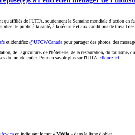
affiliés de l'UITA, soutiennent la Semaine mondiale d’action en faveu
iser le public à la santé, à la sécurité et aux conditions de travail des 
afe
et identifiez
@UFCWCanada
pour partager des photos, des messages 
mentation, de l'agriculture, de l'hôtellerie, de la restauration, du touri
euses du monde entier. Pour en savoir plus sur l'UITA,
cliquez ici
.
fcw.ca
en indiquant le mot «
Média
» dans la ligne d'objet.