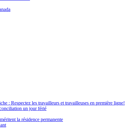
anada
âche : Respectez les travailleurs et travailleuses en première ligne!
conciliation un jour férié
 méritent la résidence permanente
nant