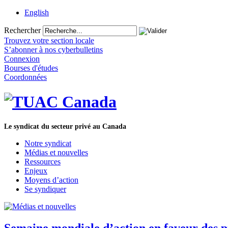
English
Rechercher
Trouvez votre section locale
S’abonner à nos cyberbulletins
Connexion
Bourses d'études
Coordonnées
Le syndicat du secteur privé au Canada
Notre syndicat
Médias et nouvelles
Ressources
Enjeux
Moyens d’action
Se syndiquer
Semaine mondiale d’action en faveur des pr