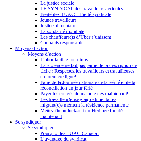
La justice sociale
LE SYNDICAT des travailleurs agricoles
Fierté des TUAC – Fierté syndicale
Jeunes travailleurs
Justice alimentaire
La solidarité mondiale
Les chauffeur(e)s d’Uber s’unissent
Cannabis responsable
Moyens d’action
Moyens d’action
L’abordabilité pour tous
La violence ne fait pas partie de la description de
tâche : Respectez les travailleurs et travailleuses
en première ligne!
Faire de la Journée nationale de la vérité et de la
réconciliation un jour férié
Payer les congés de maladie dès maintenant!
Les travailleur(euse)s agroalimentaires
migrant(e)s méritent la résidence permanente
Mettez fin au lock-out du Heritage Inn dès
maintenant
Se syndiquer
Se syndiquer
Pourquoi les TUAC Canada?
L’avantage du syndicat