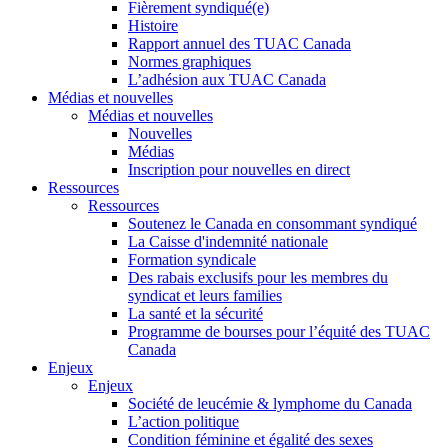
Fièrement syndiqué(e)
Histoire
Rapport annuel des TUAC Canada
Normes graphiques
L’adhésion aux TUAC Canada
Médias et nouvelles
Médias et nouvelles
Nouvelles
Médias
Inscription pour nouvelles en direct
Ressources
Ressources
Soutenez le Canada en consommant syndiqué
La Caisse d'indemnité nationale
Formation syndicale
Des rabais exclusifs pour les membres du
syndicat et leurs families
La santé et la sécurité
Programme de bourses pour l’équité des TUAC
Canada
Enjeux
Enjeux
Société de leucémie & lymphome du Canada
L’action politique
Condition féminine et égalité des sexes