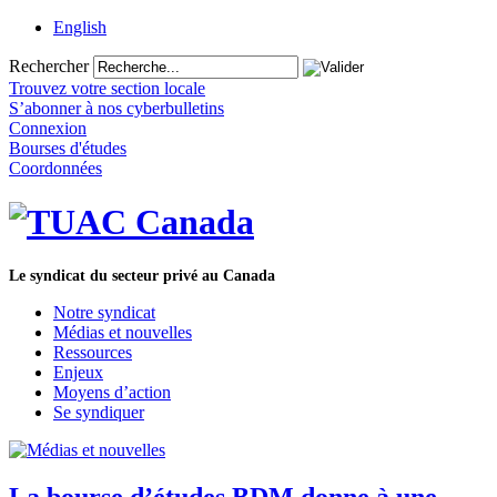
English
Rechercher
Trouvez votre section locale
S’abonner à nos cyberbulletins
Connexion
Bourses d'études
Coordonnées
Le syndicat du secteur privé au Canada
Notre syndicat
Médias et nouvelles
Ressources
Enjeux
Moyens d’action
Se syndiquer
La bourse d’études BDM donne à une