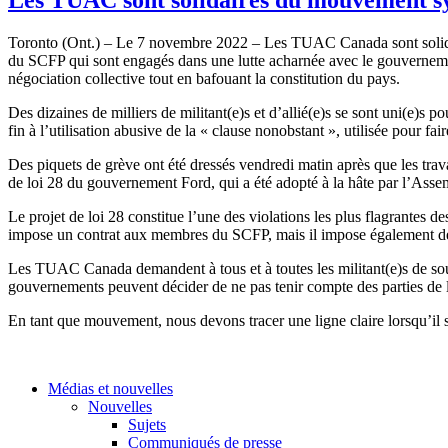
Toronto (Ont.) – Le 7 novembre 2022 – Les TUAC Canada sont solidai
du SCFP qui sont engagés dans une lutte acharnée avec le gouverneme
négociation collective tout en bafouant la constitution du pays.
Des dizaines de milliers de militant(e)s et d’allié(e)s se sont uni(e)s po
fin à l’utilisation abusive de la « clause nonobstant », utilisée pour
Des piquets de grève ont été dressés vendredi matin après que les tra
de loi 28 du gouvernement Ford, qui a été adopté à la hâte par l’Assemb
Le projet de loi 28 constitue l’une des violations les plus flagrantes de
impose un contrat aux membres du SCFP, mais il impose également des a
Les TUAC Canada demandent à tous et à toutes les militant(e)s de so
gouvernements peuvent décider de ne pas tenir compte des parties de 
En tant que mouvement, nous devons tracer une ligne claire lorsqu’il s’
Médias et nouvelles
Nouvelles
Sujets
Communiqués de presse