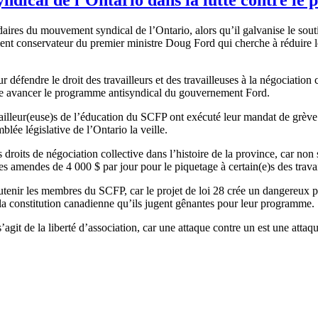
res du mouvement syndical de l’Ontario, alors qu’il galvanise le sou
nt conservateur du premier ministre Doug Ford qui cherche à réduire le
ur défendre le droit des travailleurs et des travailleuses à la négociation 
 faire avancer le programme antisyndical du gouvernement Ford.
vailleur(euse)s de l’éducation du SCFP ont exécuté leur mandat de grève 
lée législative de l’Ontario la veille.
s droits de négociation collective dans l’histoire de la province, car non
mendes de 4 000 $ par jour pour le piquetage à certain(e)s des travail
utenir les membres du SCFP, car le projet de loi 28 crée un dangereux
la constitution canadienne qu’ils jugent gênantes pour leur programme.
agit de la liberté d’association, car une attaque contre un est une attaqu