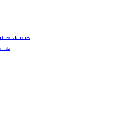
t leurs families
anada