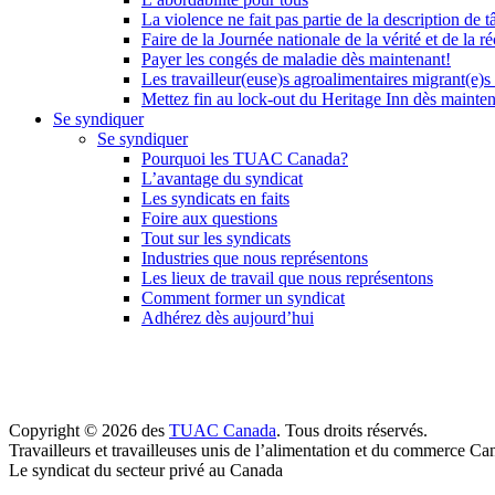
La violence ne fait pas partie de la description de t
Faire de la Journée nationale de la vérité et de la ré
Payer les congés de maladie dès maintenant!
Les travailleur(euse)s agroalimentaires migrant(e)s
Mettez fin au lock-out du Heritage Inn dès mainte
Se syndiquer
Se syndiquer
Pourquoi les TUAC Canada?
L’avantage du syndicat
Les syndicats en faits
Foire aux questions
Tout sur les syndicats
Industries que nous représentons
Les lieux de travail que nous représentons
Comment former un syndicat
Adhérez dès aujourd’hui
Copyright © 2026 des
TUAC Canada
. Tous droits réservés.
Travailleurs et travailleuses unis de l’alimentation et du commerce Ca
Le syndicat du secteur privé au Canada