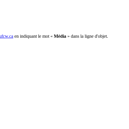
fcw.ca
en indiquant le mot «
Média
» dans la ligne d'objet.