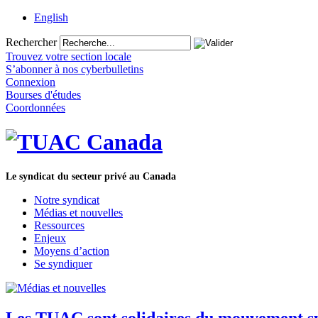
English
Rechercher
Trouvez votre section locale
S’abonner à nos cyberbulletins
Connexion
Bourses d'études
Coordonnées
Le syndicat du secteur privé au Canada
Notre syndicat
Médias et nouvelles
Ressources
Enjeux
Moyens d’action
Se syndiquer
Les TUAC sont solidaires du mouvement synd