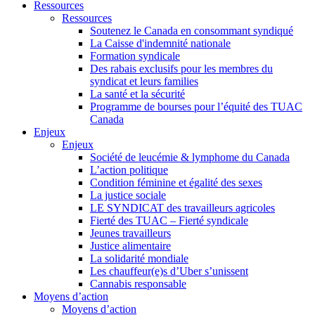
Ressources
Ressources
Soutenez le Canada en consommant syndiqué
La Caisse d'indemnité nationale
Formation syndicale
Des rabais exclusifs pour les membres du
syndicat et leurs families
La santé et la sécurité
Programme de bourses pour l’équité des TUAC
Canada
Enjeux
Enjeux
Société de leucémie & lymphome du Canada
L’action politique
Condition féminine et égalité des sexes
La justice sociale
LE SYNDICAT des travailleurs agricoles
Fierté des TUAC – Fierté syndicale
Jeunes travailleurs
Justice alimentaire
La solidarité mondiale
Les chauffeur(e)s d’Uber s’unissent
Cannabis responsable
Moyens d’action
Moyens d’action