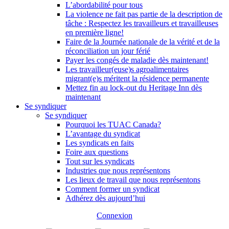
L’abordabilité pour tous
La violence ne fait pas partie de la description de
tâche : Respectez les travailleurs et travailleuses
en première ligne!
Faire de la Journée nationale de la vérité et de la
réconciliation un jour férié
Payer les congés de maladie dès maintenant!
Les travailleur(euse)s agroalimentaires
migrant(e)s méritent la résidence permanente
Mettez fin au lock-out du Heritage Inn dès
maintenant
Se syndiquer
Se syndiquer
Pourquoi les TUAC Canada?
L’avantage du syndicat
Les syndicats en faits
Foire aux questions
Tout sur les syndicats
Industries que nous représentons
Les lieux de travail que nous représentons
Comment former un syndicat
Adhérez dès aujourd’hui
Connexion