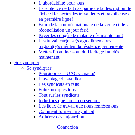
L’abordabilité pour tous
La violence ne fait pas partie de la description de
tâche : Respectez les travailleurs et travailleuses
en première ligne!
Faire de la Journée nationale de la vérité et de la
réconciliation un jour férié
Payer les congés de maladie dès maintenant!
Les travailleur(euse)s agroalimentaires
migrant(e)s méritent la résidence permanente
Mettez fin au lock-out du Heritage Inn dès
maintenant
Se syndiquer
Se syndiquer
Pourquoi les TUAC Canada?
L’avantage du syndicat
Les syndicats en faits
Foire aux questions
Tout sur les syndicats
Industries que nous représentons
Les lieux de travail que nous représentons
Comment former un syndicat
Adhérez dès aujourd’hui
Connexion