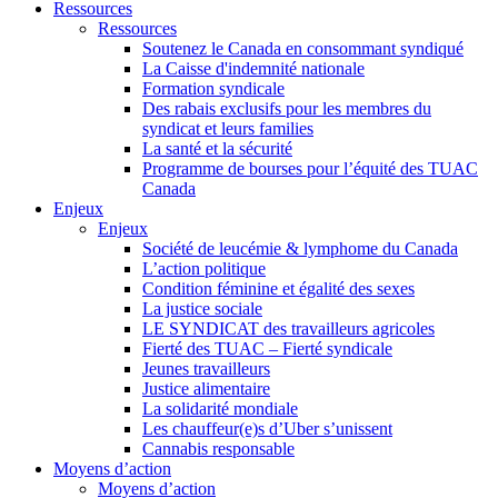
Ressources
Ressources
Soutenez le Canada en consommant syndiqué
La Caisse d'indemnité nationale
Formation syndicale
Des rabais exclusifs pour les membres du
syndicat et leurs families
La santé et la sécurité
Programme de bourses pour l’équité des TUAC
Canada
Enjeux
Enjeux
Société de leucémie & lymphome du Canada
L’action politique
Condition féminine et égalité des sexes
La justice sociale
LE SYNDICAT des travailleurs agricoles
Fierté des TUAC – Fierté syndicale
Jeunes travailleurs
Justice alimentaire
La solidarité mondiale
Les chauffeur(e)s d’Uber s’unissent
Cannabis responsable
Moyens d’action
Moyens d’action