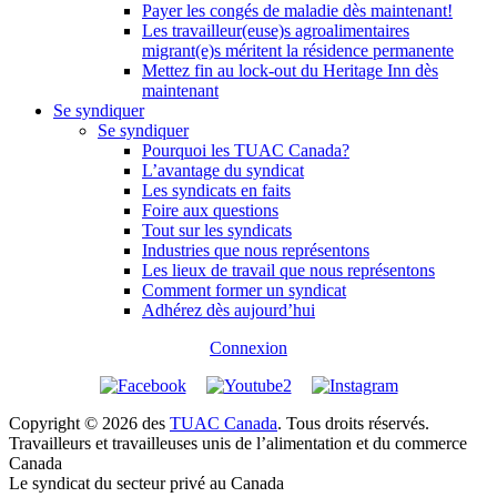
Payer les congés de maladie dès maintenant!
Les travailleur(euse)s agroalimentaires
migrant(e)s méritent la résidence permanente
Mettez fin au lock-out du Heritage Inn dès
maintenant
Se syndiquer
Se syndiquer
Pourquoi les TUAC Canada?
L’avantage du syndicat
Les syndicats en faits
Foire aux questions
Tout sur les syndicats
Industries que nous représentons
Les lieux de travail que nous représentons
Comment former un syndicat
Adhérez dès aujourd’hui
Connexion
Copyright © 2026 des
TUAC Canada
. Tous droits réservés.
Travailleurs et travailleuses unis de l’alimentation et du commerce
Canada
Le syndicat du secteur privé au Canada