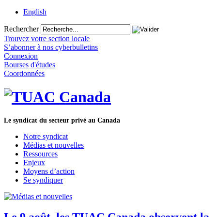
English
Rechercher
Trouvez votre section locale
S’abonner à nos cyberbulletins
Connexion
Bourses d'études
Coordonnées
Le syndicat du secteur privé au Canada
Notre syndicat
Médias et nouvelles
Ressources
Enjeux
Moyens d’action
Se syndiquer
Le 9 août, les TUAC Canada observent la