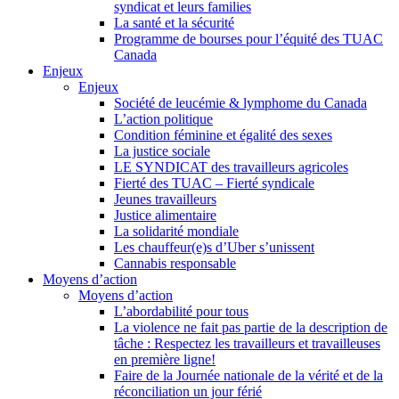
syndicat et leurs families
La santé et la sécurité
Programme de bourses pour l’équité des TUAC
Canada
Enjeux
Enjeux
Société de leucémie & lymphome du Canada
L’action politique
Condition féminine et égalité des sexes
La justice sociale
LE SYNDICAT des travailleurs agricoles
Fierté des TUAC – Fierté syndicale
Jeunes travailleurs
Justice alimentaire
La solidarité mondiale
Les chauffeur(e)s d’Uber s’unissent
Cannabis responsable
Moyens d’action
Moyens d’action
L’abordabilité pour tous
La violence ne fait pas partie de la description de
tâche : Respectez les travailleurs et travailleuses
en première ligne!
Faire de la Journée nationale de la vérité et de la
réconciliation un jour férié