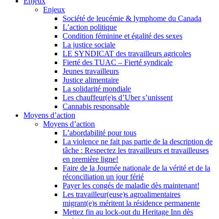
Enjeux
Enjeux
Société de leucémie & lymphome du Canada
L’action politique
Condition féminine et égalité des sexes
La justice sociale
LE SYNDICAT des travailleurs agricoles
Fierté des TUAC – Fierté syndicale
Jeunes travailleurs
Justice alimentaire
La solidarité mondiale
Les chauffeur(e)s d’Uber s’unissent
Cannabis responsable
Moyens d’action
Moyens d’action
L’abordabilité pour tous
La violence ne fait pas partie de la description de
tâche : Respectez les travailleurs et travailleuses
en première ligne!
Faire de la Journée nationale de la vérité et de la
réconciliation un jour férié
Payer les congés de maladie dès maintenant!
Les travailleur(euse)s agroalimentaires
migrant(e)s méritent la résidence permanente
Mettez fin au lock-out du Heritage Inn dès