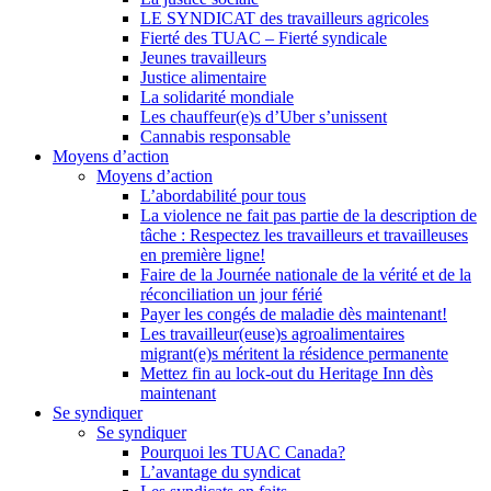
LE SYNDICAT des travailleurs agricoles
Fierté des TUAC – Fierté syndicale
Jeunes travailleurs
Justice alimentaire
La solidarité mondiale
Les chauffeur(e)s d’Uber s’unissent
Cannabis responsable
Moyens d’action
Moyens d’action
L’abordabilité pour tous
La violence ne fait pas partie de la description de
tâche : Respectez les travailleurs et travailleuses
en première ligne!
Faire de la Journée nationale de la vérité et de la
réconciliation un jour férié
Payer les congés de maladie dès maintenant!
Les travailleur(euse)s agroalimentaires
migrant(e)s méritent la résidence permanente
Mettez fin au lock-out du Heritage Inn dès
maintenant
Se syndiquer
Se syndiquer
Pourquoi les TUAC Canada?
L’avantage du syndicat