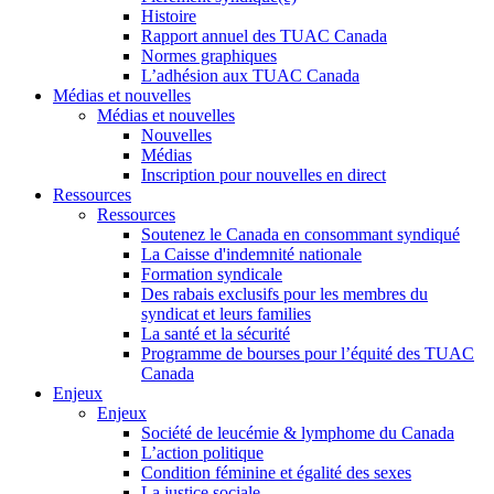
Histoire
Rapport annuel des TUAC Canada
Normes graphiques
L’adhésion aux TUAC Canada
Médias et nouvelles
Médias et nouvelles
Nouvelles
Médias
Inscription pour nouvelles en direct
Ressources
Ressources
Soutenez le Canada en consommant syndiqué
La Caisse d'indemnité nationale
Formation syndicale
Des rabais exclusifs pour les membres du
syndicat et leurs families
La santé et la sécurité
Programme de bourses pour l’équité des TUAC
Canada
Enjeux
Enjeux
Société de leucémie & lymphome du Canada
L’action politique
Condition féminine et égalité des sexes
La justice sociale