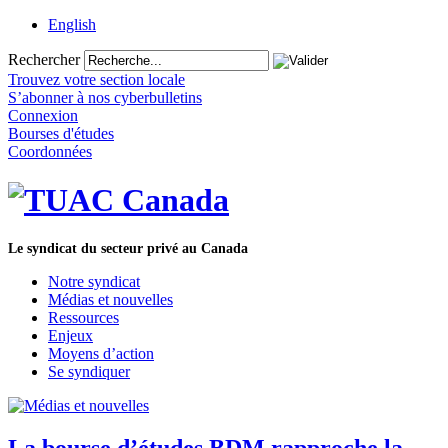
English
Rechercher
Trouvez votre section locale
S’abonner à nos cyberbulletins
Connexion
Bourses d'études
Coordonnées
Le syndicat du secteur privé au Canada
Notre syndicat
Médias et nouvelles
Ressources
Enjeux
Moyens d’action
Se syndiquer
La bourse d’études BDM rapproche la