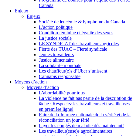
Canada
Enjeux
Enjeux
Société de leucémie & lymphome du Canada
L’action politique
Condition féminine et égalité des sexes
La justice sociale
LE SYNDICAT des travailleurs agricoles
Fierté des TUAC – Fierté syndicale
Jeunes travailleurs
Justice alimentaire
La solidarité mondiale
Les chauffeur(e)s d’Uber s’unissent
Cannabis responsable
Moyens d’action
Moyens d’action
L’abordabilité pour tous
La violence ne fait pas partie de la description de
tâche : Respectez les travailleurs et travailleuses
en première ligne!
Faire de la Journée nationale de la vérité et de la
réconciliation un jour férié
Payer les congés de maladie dès maintenant!
Les travailleur(euse)s agroalimentaires