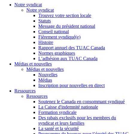
Notre syndicat
Notre syndicat
Trouvez votre section locale
Statuts
Message du président national
Conseil national
Fièrement syndiqué(e)
Histoire
Rapport annuel des TUAC Canada
Normes graphiques
L’adhésion aux TUAC Canada
Médias et nouvelles
Médias et nouvelles
Nouvelles
Médias
Inscription pour nouvelles en direct
Ressources
Ressources
Soutenez le Canada en consommant syndiqué
La Caisse d'indemnité nationale
Formation syndicale
Des rabais exclusifs pour les membres du
syndicat et leurs families
La santé et la sécurité
Programme de bourses pour l’équité des TUAC