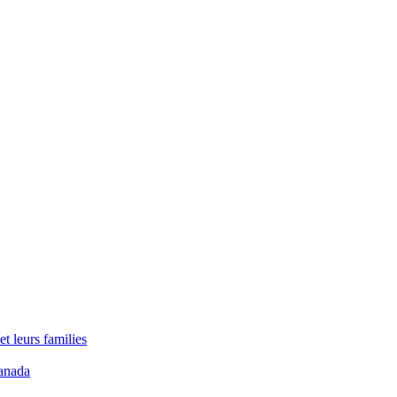
t leurs families
anada