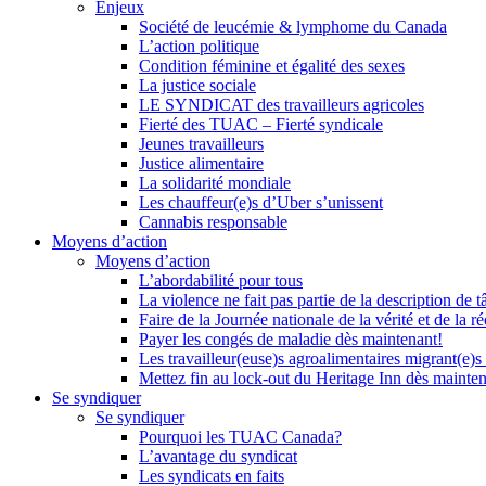
Enjeux
Société de leucémie & lymphome du Canada
L’action politique
Condition féminine et égalité des sexes
La justice sociale
LE SYNDICAT des travailleurs agricoles
Fierté des TUAC – Fierté syndicale
Jeunes travailleurs
Justice alimentaire
La solidarité mondiale
Les chauffeur(e)s d’Uber s’unissent
Cannabis responsable
Moyens d’action
Moyens d’action
L’abordabilité pour tous
La violence ne fait pas partie de la description de t
Faire de la Journée nationale de la vérité et de la ré
Payer les congés de maladie dès maintenant!
Les travailleur(euse)s agroalimentaires migrant(e)s
Mettez fin au lock-out du Heritage Inn dès mainte
Se syndiquer
Se syndiquer
Pourquoi les TUAC Canada?
L’avantage du syndicat
Les syndicats en faits