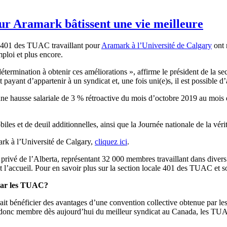
r Aramark bâtissent une vie meilleure
 401 des TUAC travaillant pour
Aramark à l’Université de Calgary
ont 
mploi et plus encore.
r détermination à obtenir ces améliorations », affirme le président de 
st payant d’appartenir à un syndicat et, une fois uni(e)s, il est possible
une hausse salariale de 3 % rétroactive du mois d’octobre 2019 au mois
les et de deuil additionnelles, ainsi que la Journée nationale de la véri
mark à l’Université de Calgary,
cliquez ici
.
privé de l’Alberta, représentant 32 000 membres travaillant dans divers
et l’accueil. Pour en savoir plus sur la section locale 401 des TUAC et 
 par les TUAC?
erait bénéficier des avantages d’une convention collective obtenue par
ez donc membre dès aujourd’hui du meilleur syndicat au Canada, les TUA