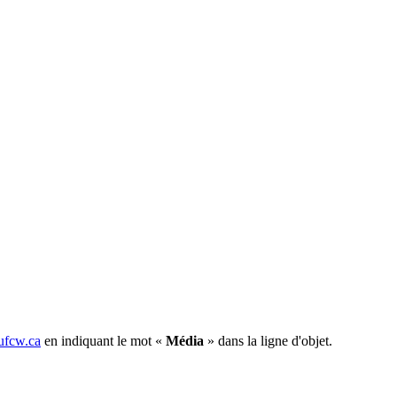
fcw.ca
en indiquant le mot «
Média
» dans la ligne d'objet.