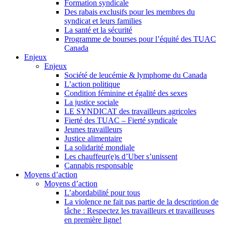
Formation syndicale
Des rabais exclusifs pour les membres du
syndicat et leurs families
La santé et la sécurité
Programme de bourses pour l’équité des TUAC
Canada
Enjeux
Enjeux
Société de leucémie & lymphome du Canada
L’action politique
Condition féminine et égalité des sexes
La justice sociale
LE SYNDICAT des travailleurs agricoles
Fierté des TUAC – Fierté syndicale
Jeunes travailleurs
Justice alimentaire
La solidarité mondiale
Les chauffeur(e)s d’Uber s’unissent
Cannabis responsable
Moyens d’action
Moyens d’action
L’abordabilité pour tous
La violence ne fait pas partie de la description de
tâche : Respectez les travailleurs et travailleuses
en première ligne!