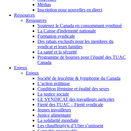
Médias
Inscription pour nouvelles en direct
Ressources
Ressources
Soutenez le Canada en consommant syndiqué
La Caisse d'indemnité nationale
Formation syndicale
Des rabais exclusifs pour les membres du
syndicat et leurs families
La santé et la sécurité
Programme de bourses pour l’équité des TUAC
Canada
Enjeux
Enjeux
Société de leucémie & lymphome du Canada
L’action politique
Condition féminine et égalité des sexes
La justice sociale
LE SYNDICAT des travailleurs agricoles
Fierté des TUAC – Fierté syndicale
Jeunes travailleurs
Justice alimentaire
La solidarité mondiale
Les chauffeur(e)s d’Uber s’unissent
Cannabis responsable