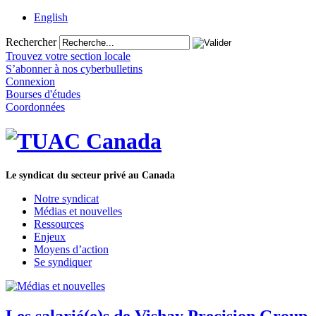
English
Rechercher
Trouvez votre section locale
S’abonner à nos cyberbulletins
Connexion
Bourses d'études
Coordonnées
Le syndicat du secteur privé au Canada
Notre syndicat
Médias et nouvelles
Ressources
Enjeux
Moyens d’action
Se syndiquer
Les salarié(e)s de Vishay Precision Group