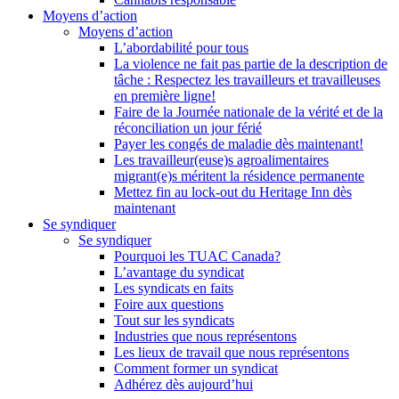
Moyens d’action
Moyens d’action
L’abordabilité pour tous
La violence ne fait pas partie de la description de
tâche : Respectez les travailleurs et travailleuses
en première ligne!
Faire de la Journée nationale de la vérité et de la
réconciliation un jour férié
Payer les congés de maladie dès maintenant!
Les travailleur(euse)s agroalimentaires
migrant(e)s méritent la résidence permanente
Mettez fin au lock-out du Heritage Inn dès
maintenant
Se syndiquer
Se syndiquer
Pourquoi les TUAC Canada?
L’avantage du syndicat
Les syndicats en faits
Foire aux questions
Tout sur les syndicats
Industries que nous représentons
Les lieux de travail que nous représentons
Comment former un syndicat
Adhérez dès aujourd’hui