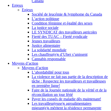
Canada
Enjeux
Enjeux
Société de leucémie & lymphome du Canada
L’action politique
Condition féminine et égalité des sexes
La justice sociale
LE SYNDICAT des travailleurs agricoles
Fierté des TUAC – Fierté syndicale
Jeunes travailleurs
Justice alimentaire
La solidarité mondiale
Les chauffeur(e)s d’Uber s’unissent
Cannabis responsable
Moyens d’action
Moyens d’action
L’abordabilité pour tous
La violence ne fait pas partie de la description de
tâche : Respectez les travailleurs et travailleuses
en première ligne!
Faire de la Journée nationale de la vérité et de la
réconciliation un jour férié
Payer les congés de maladie dès maintenant!
Les travailleur(euse)s agroalimentaires
migrant(e)s méritent la résidence permanente