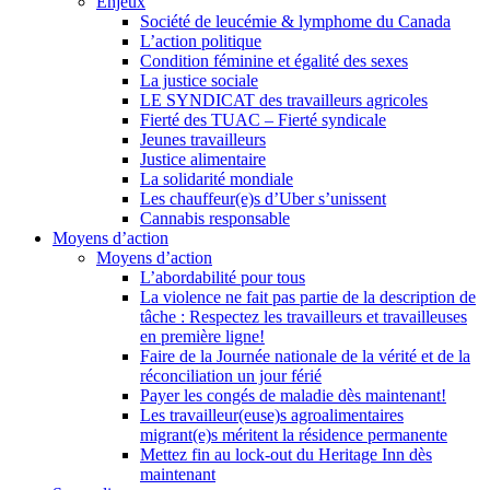
Enjeux
Société de leucémie & lymphome du Canada
L’action politique
Condition féminine et égalité des sexes
La justice sociale
LE SYNDICAT des travailleurs agricoles
Fierté des TUAC – Fierté syndicale
Jeunes travailleurs
Justice alimentaire
La solidarité mondiale
Les chauffeur(e)s d’Uber s’unissent
Cannabis responsable
Moyens d’action
Moyens d’action
L’abordabilité pour tous
La violence ne fait pas partie de la description de
tâche : Respectez les travailleurs et travailleuses
en première ligne!
Faire de la Journée nationale de la vérité et de la
réconciliation un jour férié
Payer les congés de maladie dès maintenant!
Les travailleur(euse)s agroalimentaires
migrant(e)s méritent la résidence permanente
Mettez fin au lock-out du Heritage Inn dès
maintenant