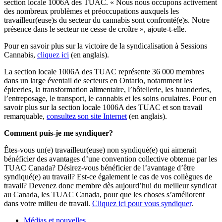
section locale 1006A des TUAC. « Nous nous occupons activement
des nombreux problèmes et préoccupations auxquels les
travailleur(euse)s du secteur du cannabis sont confronté(e)s. Notre
présence dans le secteur ne cesse de croître », ajoute-t-elle.
Pour en savoir plus sur la victoire de la syndicalisation à Sessions
Cannabis,
cliquez ici
(en anglais).
La section locale 1006A des TUAC représente 36 000 membres
dans un large éventail de secteurs en Ontario, notamment les
épiceries, la transformation alimentaire, l’hôtellerie, les buanderies,
l’entreposage, le transport, le cannabis et les soins oculaires. Pour en
savoir plus sur la section locale 1006A des TUAC et son travail
remarquable,
consultez son site Internet
(en anglais).
Comment puis-je me syndiquer?
Êtes-vous un(e) travailleur(euse) non syndiqué(e) qui aimerait
bénéficier des avantages d’une convention collective obtenue par les
TUAC Canada? Désirez-vous bénéficier de l’avantage d’être
syndiqué(e) au travail? Est-ce également le cas de vos collègues de
travail? Devenez donc membre dès aujourd’hui du meilleur syndicat
au Canada, les TUAC Canada, pour que les choses s’améliorent
dans votre milieu de travail.
Cliquez ici pour vous syndiquer
.
Médias et nouvelles