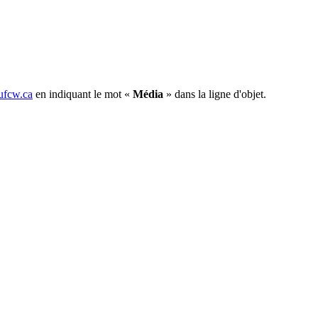
fcw.ca
en indiquant le mot «
Média
» dans la ligne d'objet.