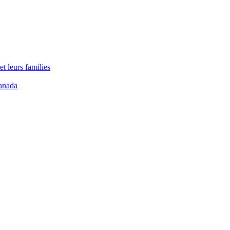
t leurs families
anada