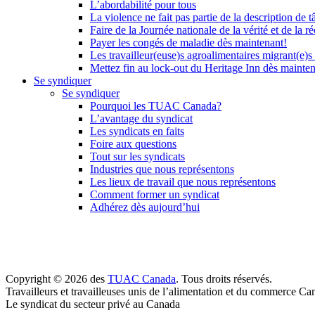
L’abordabilité pour tous
La violence ne fait pas partie de la description de t
Faire de la Journée nationale de la vérité et de la ré
Payer les congés de maladie dès maintenant!
Les travailleur(euse)s agroalimentaires migrant(e)s
Mettez fin au lock-out du Heritage Inn dès mainte
Se syndiquer
Se syndiquer
Pourquoi les TUAC Canada?
L’avantage du syndicat
Les syndicats en faits
Foire aux questions
Tout sur les syndicats
Industries que nous représentons
Les lieux de travail que nous représentons
Comment former un syndicat
Adhérez dès aujourd’hui
Copyright © 2026 des
TUAC Canada
. Tous droits réservés.
Travailleurs et travailleuses unis de l’alimentation et du commerce Ca
Le syndicat du secteur privé au Canada