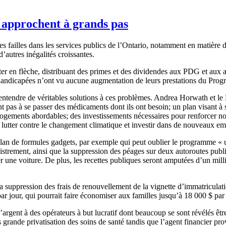
o approchent à grands pas
ailles dans les services publics de l’Ontario, notamment en matière de
’autres inégalités croissantes.
er en flèche, distribuant des primes et des dividendes aux PDG et aux 
s handicapées n’ont vu aucune augmentation de leurs prestations du P
 entendre de véritables solutions à ces problèmes. Andrea Horwath et le 
pas à se passer des médicaments dont ils ont besoin; un plan visant à su
logements abordables; des investissements nécessaires pour renforcer no
lutter contre le changement climatique et investir dans de nouveaux em
plan de formules gadgets, par exemple qui peut oublier le programme « 
strement, ainsi que la suppression des péages sur deux autoroutes publiq
 une voiture. De plus, les recettes publiques seront amputées d’un mil
suppression des frais de renouvellement de la vignette d’immatriculation
ar jour, qui pourrait faire économiser aux familles jusqu’à 18 000 $ par
rgent à des opérateurs à but lucratif dont beaucoup se sont révélés être
grande privatisation des soins de santé tandis que l’agent financier provi