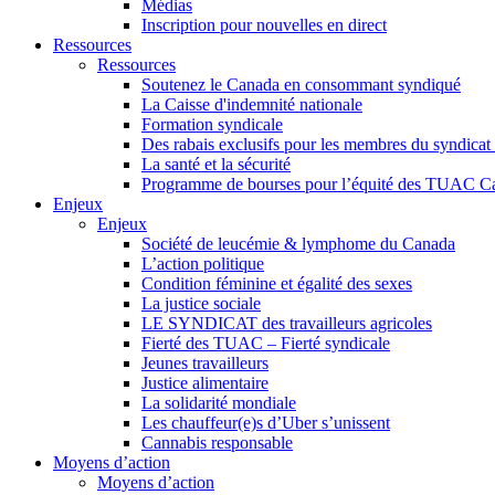
Médias
Inscription pour nouvelles en direct
Ressources
Ressources
Soutenez le Canada en consommant syndiqué
La Caisse d'indemnité nationale
Formation syndicale
Des rabais exclusifs pour les membres du syndicat e
La santé et la sécurité
Programme de bourses pour l’équité des TUAC C
Enjeux
Enjeux
Société de leucémie & lymphome du Canada
L’action politique
Condition féminine et égalité des sexes
La justice sociale
LE SYNDICAT des travailleurs agricoles
Fierté des TUAC – Fierté syndicale
Jeunes travailleurs
Justice alimentaire
La solidarité mondiale
Les chauffeur(e)s d’Uber s’unissent
Cannabis responsable
Moyens d’action
Moyens d’action