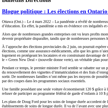
Blogue politique : Les élections en Ontari
Ottawa (Ont.) – Le 4 mars 2022 – La pandémie a révélé de nombreuses f
d’éducation. En effet, la pandémie a mis en évidence ces inégalités et d
Alors que de nombreuses grandes entreprises ont vu leurs profits mont
devenir propriétaire disparaître, tandis que de nombreuses personne
À l’approche des élections provinciales du 2 juin, on pourrait espérer
élections, comme une assurance-médicaments, afin que les gens n’aient 
logement en protégeant les locataires et en construisant davantage de 
le « Green New Deal » (nouvelle donne verte), un véritable plan pour 
Pendant ce temps, le premier ministre Ford semble se rabattre sur un 
du renouvellement des vignettes d’immatriculation et des frais d’enregi
sortir. De nombreuses familles n’ont même pas les moyens de posséder
par des coupes dans les programmes sociaux essentiels.
Une famille possédant une seule voiture économiserait 120 $ grâce à la 
refuser de participer au programme fédéral de garde d’enfants à 10 $ p
Les plans de Doug Ford pour les soins de longue durée accordent de l’a
établissements de soins de longue durée. Il va de l’avant avec une plus 