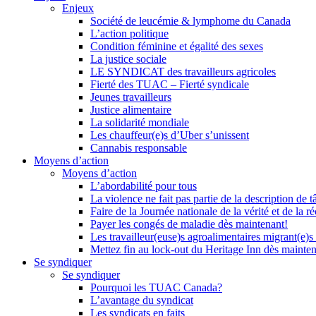
Enjeux
Société de leucémie & lymphome du Canada
L’action politique
Condition féminine et égalité des sexes
La justice sociale
LE SYNDICAT des travailleurs agricoles
Fierté des TUAC – Fierté syndicale
Jeunes travailleurs
Justice alimentaire
La solidarité mondiale
Les chauffeur(e)s d’Uber s’unissent
Cannabis responsable
Moyens d’action
Moyens d’action
L’abordabilité pour tous
La violence ne fait pas partie de la description de t
Faire de la Journée nationale de la vérité et de la ré
Payer les congés de maladie dès maintenant!
Les travailleur(euse)s agroalimentaires migrant(e)s
Mettez fin au lock-out du Heritage Inn dès mainte
Se syndiquer
Se syndiquer
Pourquoi les TUAC Canada?
L’avantage du syndicat
Les syndicats en faits