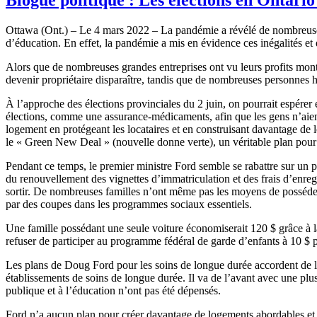
Ottawa (Ont.) – Le 4 mars 2022 – La pandémie a révélé de nombreuses f
d’éducation. En effet, la pandémie a mis en évidence ces inégalités et d
Alors que de nombreuses grandes entreprises ont vu leurs profits mont
devenir propriétaire disparaître, tandis que de nombreuses personne
À l’approche des élections provinciales du 2 juin, on pourrait espérer
élections, comme une assurance-médicaments, afin que les gens n’aient 
logement en protégeant les locataires et en construisant davantage de 
le « Green New Deal » (nouvelle donne verte), un véritable plan pour 
Pendant ce temps, le premier ministre Ford semble se rabattre sur un 
du renouvellement des vignettes d’immatriculation et des frais d’enregi
sortir. De nombreuses familles n’ont même pas les moyens de posséder
par des coupes dans les programmes sociaux essentiels.
Une famille possédant une seule voiture économiserait 120 $ grâce à la 
refuser de participer au programme fédéral de garde d’enfants à 10 $ p
Les plans de Doug Ford pour les soins de longue durée accordent de l’a
établissements de soins de longue durée. Il va de l’avant avec une plus 
publique et à l’éducation n’ont pas été dépensés.
Ford n’a aucun plan pour créer davantage de logements abordables et 