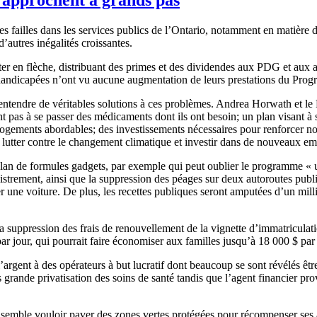
ailles dans les services publics de l’Ontario, notamment en matière de
’autres inégalités croissantes.
er en flèche, distribuant des primes et des dividendes aux PDG et aux 
s handicapées n’ont vu aucune augmentation de leurs prestations du P
 entendre de véritables solutions à ces problèmes. Andrea Horwath et le 
pas à se passer des médicaments dont ils ont besoin; un plan visant à su
logements abordables; des investissements nécessaires pour renforcer no
lutter contre le changement climatique et investir dans de nouveaux em
plan de formules gadgets, par exemple qui peut oublier le programme « 
strement, ainsi que la suppression des péages sur deux autoroutes publiq
 une voiture. De plus, les recettes publiques seront amputées d’un mil
suppression des frais de renouvellement de la vignette d’immatriculation
ar jour, qui pourrait faire économiser aux familles jusqu’à 18 000 $ par
rgent à des opérateurs à but lucratif dont beaucoup se sont révélés être
grande privatisation des soins de santé tandis que l’agent financier provi
semble vouloir paver des zones vertes protégées pour récompenser ses a