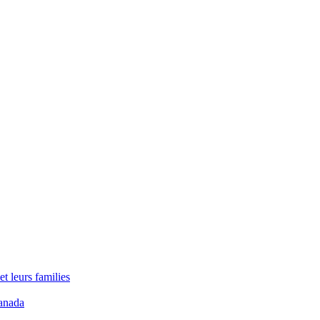
t leurs families
anada