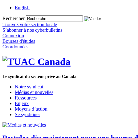
English
Rechercher
Trouvez votre section locale
S’abonner à nos cyberbulletins
Connexion
Bourses d'études
Coordonnées
Le syndicat du secteur privé au Canada
Notre syndicat
Médias et nouvelles
Ressources
Enjeux
Moyens d’action
Se syndiquer
Postulez dès maintenant pour une bourse d