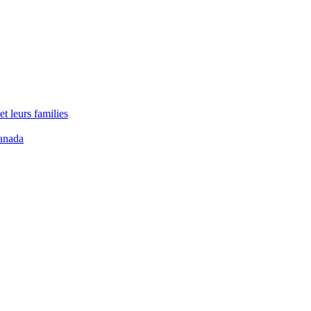
t leurs families
anada