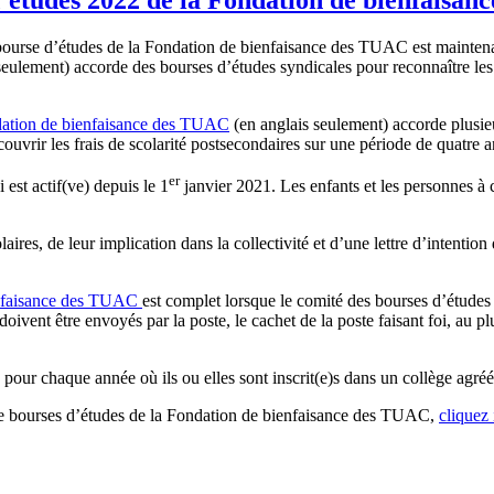
ourse d’études de la Fondation de bienfaisance des TUAC est maintena
 seulement) accorde des bourses d’études syndicales pour reconnaître 
ation de bienfaisance des TUAC
(en anglais seulement) accorde plusi
ir les frais de scolarité postsecondaires sur une période de quatre an
er
est actif(ve) depuis le 1
janvier 2021. Les enfants et les personnes à 
colaires, de leur implication dans la collectivité et d’une lettre d’inte
ienfaisance des TUAC
est complet lorsque le comité des bourses d’études r
ivent être envoyés par la poste, le cachet de la poste faisant foi, au plu
 pour chaque année où ils ou elles sont inscrit(e)s dans un collège ag
 de bourses d’études de la Fondation de bienfaisance des TUAC,
cliquez 