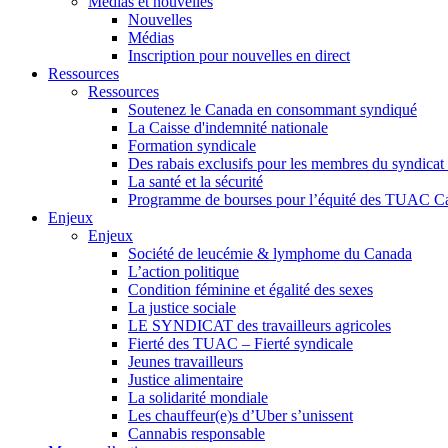
Médias et nouvelles
Nouvelles
Médias
Inscription pour nouvelles en direct
Ressources
Ressources
Soutenez le Canada en consommant syndiqué
La Caisse d'indemnité nationale
Formation syndicale
Des rabais exclusifs pour les membres du syndicat e
La santé et la sécurité
Programme de bourses pour l’équité des TUAC C
Enjeux
Enjeux
Société de leucémie & lymphome du Canada
L’action politique
Condition féminine et égalité des sexes
La justice sociale
LE SYNDICAT des travailleurs agricoles
Fierté des TUAC – Fierté syndicale
Jeunes travailleurs
Justice alimentaire
La solidarité mondiale
Les chauffeur(e)s d’Uber s’unissent
Cannabis responsable