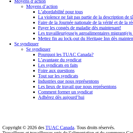
Moyens d’action
Moyens d’action
L’abordabilité pour tous
La violence ne fait pas partie de la description de t
Faire de la Journée nationale de la vérité et de la ré
Payer les congés de maladie dès maintenant!
Les travailleur(euse)s agroalimentaires migrant(e)s
Mettez fin au lock-out du Heritage Inn dès mainte
Se syndiquer
Se syndiquer
Pourquoi les TUAC Canada?
L’avantage du syndicat
Les syndicats en faits
Foire aux questions
Tout sur les syndicats
Industries que nous représentons
Les lieux de travail que nous représentons
Comment former un syndicat
Adhérez dès aujourd’hui
Copyright © 2026 des
TUAC Canada
. Tous droits réservés.
Travailleurs et travailleuses unis de l’alimentation et du commerce Ca