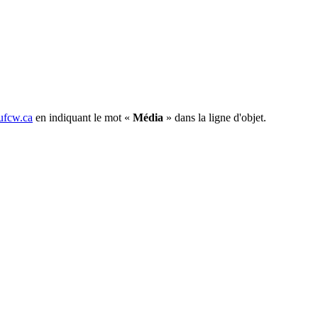
fcw.ca
en indiquant le mot «
Média
» dans la ligne d'objet.