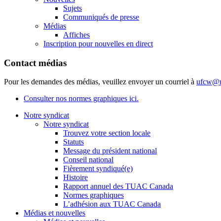
Sujets
Communiqués de presse
Médias
Affiches
Inscription pour nouvelles en direct
Contact médias
Pour les demandes des médias, veuillez envoyer un courriel à
ufcw@u
Consulter nos normes graphiques ici.
Notre syndicat
Notre syndicat
Trouvez votre section locale
Statuts
Message du président national
Conseil national
Fièrement syndiqué(e)
Histoire
Rapport annuel des TUAC Canada
Normes graphiques
L’adhésion aux TUAC Canada
Médias et nouvelles