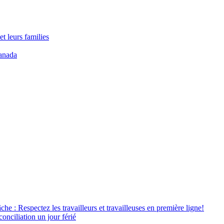
t leurs families
anada
âche : Respectez les travailleurs et travailleuses en première ligne!
conciliation un jour férié