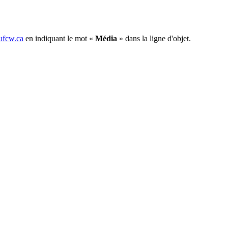
fcw.ca
en indiquant le mot «
Média
» dans la ligne d'objet.