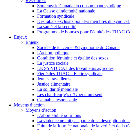
Ressources
Soutenez le Canada en consommant syndiqué
La Caisse d'indemnité nationale
Formation syndicale
Des rabais exclusifs pour les membres du syndicat e
La santé et la sécurité
Programme de bourses pour l’équité des TUAC C
Enjeux
Enjeux
Société de leucémie & lymphome du Canada
L’action politique
Condition féminine et égalité des sexes
La justice sociale
LE SYNDICAT des travailleurs agricoles
Fierté des TUAC – Fierté syndicale
Jeunes travailleurs
Justice alimentaire
La solidarité mondiale
Les chauffeur(e)s d’Uber s’unissent
Cannabis responsable
Moyens d’action
Moyens d’action
L’abordabilité pour tous
La violence ne fait pas partie de la description de t
Faire de la Journée nationale de la vérité et de la ré