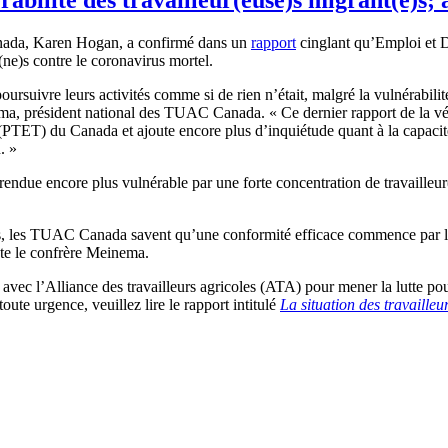
anada, Karen Hogan, a confirmé dans un
rapport
cinglant qu’Emploi et 
n(ne)s contre le coronavirus mortel.
oursuivre leurs activités comme si de rien n’était, malgré la vulnérabilit
, président national des TUAC Canada. « Ce dernier rapport de la vérif
(PTET) du Canada et ajoute encore plus d’inquiétude quant à la capacit
. »
 rendue encore plus vulnérable par une forte concentration de travailleu
es, les TUAC Canada savent qu’une conformité efficace commence par l’a
ute le confrère Meinema.
ec l’Alliance des travailleurs agricoles (ATA) pour mener la lutte pour 
oute urgence, veuillez lire le rapport intitulé
La situation des travaill