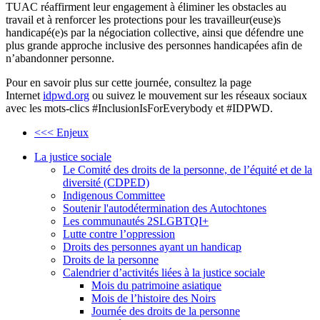
TUAC réaffirment leur engagement à éliminer les obstacles au
travail et à renforcer les protections pour les travailleur(euse)s
handicapé(e)s par la négociation collective, ainsi que défendre une
plus grande approche inclusive des personnes handicapées afin de
n’abandonner personne.
Pour en savoir plus sur cette journée, consultez la page
Internet
idpwd.org
ou suivez le mouvement sur les réseaux sociaux
avec les mots-clics #InclusionIsForEverybody et #IDPWD.
<<< Enjeux
La justice sociale
Le Comité des droits de la personne, de l’équité et de la
diversité (CDPED)
Indigenous Committee
Soutenir l'autodétermination des Autochtones
Les communautés 2SLGBTQI+
Lutte contre l’oppression
Droits des personnes ayant un handicap
Droits de la personne
Calendrier d’activités liées à la justice sociale
Mois du patrimoine asiatique
Mois de l’histoire des Noirs
Journée des droits de la personne