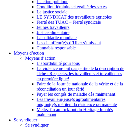
L’action politique
Condition féminine et égalité des sexes
La justice sociale
LE SYNDICAT des travailleurs agricoles
Fierté des TUAC – Fierté syndicale
Jeunes travailleurs
Justice alimentaire
La solidarité mondiale
Les chauffeur(e)s d’Uber s’unissent
Cannabis responsable
Moyens d’action
Moyens d’action
L’abordabilité pour tous
La violence ne fait pas partie de la description de
tâche : Respectez les travailleurs et travailleuses
en première ligne!
Faire de la Journée nationale de la vérité et de la
réconciliation un jour férié
Payer les congés de maladie dès maintenant!
Les travailleur(euse)s agroalimentaires
migrant(e)s méritent la résidence permanente
Mettez fin au lock-out du Heritage Inn dès
maintenant
Se syndiquer
Se syndiquer