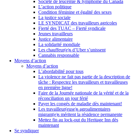
Société de leucémie & lymphome du Canada
L’action politique
Condition féminine et égalité des sexes
La justice sociale
LE SYNDICAT des travailleurs agricoles
Fierté des TUAC – Fierté syndicale
Jeunes travailleurs
Justice alimentaire
La solidarité mondiale
Les chauffeur(e)s d’Uber s’unissent
Cannabis responsable
Moyens d’action
Moyens d’action
L’abordabilité pour tous
La violence ne fait pas partie de la description de
tâche : Respectez les travailleurs et travailleuses
en première ligne!
Faire de la Journée nationale de la vérité et de la
réconciliation un jour férié
Payer les congés de maladie dès maintenant!
Les travailleur(euse)s agroalimentaires
migrant(e)s méritent la résidence permanente
Mettez fin au lock-out du Heritage Inn dès
maintenant
Se syndiquer