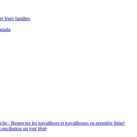
t leurs families
anada
âche : Respectez les travailleurs et travailleuses en première ligne!
conciliation un jour férié