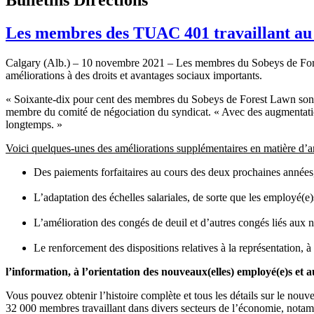
Les membres des TUAC 401 travaillant au 
Calgary (Alb.) – 10 novembre 2021 – Les membres du Sobeys de Forest 
améliorations à des droits et avantages sociaux importants.
« Soixante-dix pour cent des membres du Sobeys de Forest Lawn sont 
membre du comité de négociation du syndicat. « Avec des augmentations
longtemps. »
Voici quelques-unes des améliorations supplémentaires en matière d’ar
Des paiements forfaitaires au cours des deux prochaines années,
L’adaptation des échelles salariales, de sorte que les employé(
L’amélioration des congés de deuil et d’autres congés liés aux
Le renforcement des dispositions relatives à la représentation, à
l’information, à l’orientation des nouveaux(elles) employé(e)s et a
Vous pouvez obtenir l’histoire complète et tous les détails sur le nouv
32 000 membres travaillant dans divers secteurs de l’économie, notammen