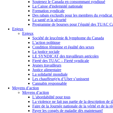
Soutenez le Canada en consommant syndiqué
La Caisse d'indemnité nationale
Formation syndicale
Des rabais exclusifs pour les membres du syndicat e
La santé et la sécurité
Programme de bourses pour l’équité des TUAC C
Enjeux
Enjeux
Société de leucémie & lymphome du Canada
L’action politique
Condition féminine et égalité des sexes
La justice sociale
LE SYNDICAT des travailleurs agricoles
Fierté des TUAC – Fierté syndicale
Jeunes travailleurs
Justice alimentaire
La solidarité mondiale
Les chauffeur(e)s d’Uber s’unissent
Cannabis responsable
Moyens d’action
Moyens d’action
L’abordabilité pour tous
La violence ne fait pas partie de la description de t
Faire de la Journée nationale de la vérité et de la ré
Payer les congés de maladie dès maintenant!