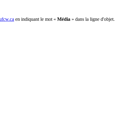
fcw.ca
en indiquant le mot «
Média
» dans la ligne d'objet.